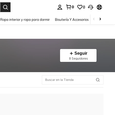
0
0
a. Press Enter to select.
Ropa interior y ropa para dormir
Bisutería Y Accesorios
Zapatos
H
Seguir
8 Seguidores