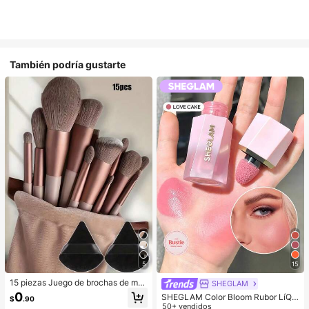
También podría gustarte
5
15
15 piezas Juego de brochas de ma
SHEGLAM
quillaje, incluye 2 esponjas de maq
0
SHEGLAM Color Bloom Rubor LíQui
$
.90
uillaje triangulares negras, suaves y
do Acabado Mate-Love Cake Color
50+ vendidos