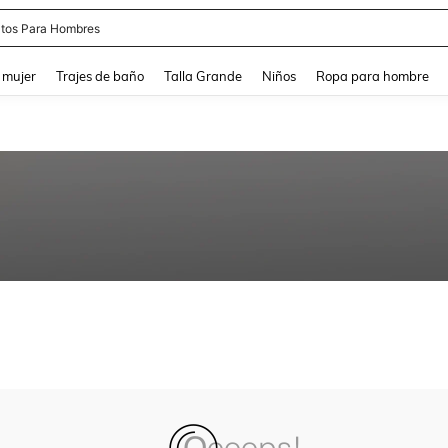
tos Para Hombres
and down arrow keys to navigate search Búsqueda reciente and Busca y Encuentr
 mujer
Trajes de baño
Talla Grande
Niños
Ropa para hombre