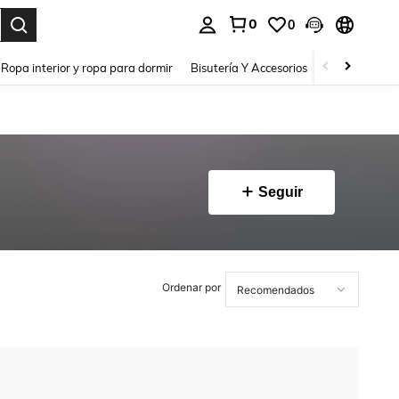
0
0
a. Press Enter to select.
Ropa interior y ropa para dormir
Bisutería Y Accesorios
Zapatos
H
Seguir
Ordenar por