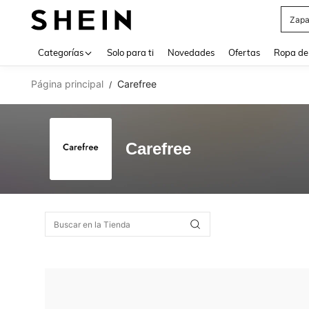
Zapa
Use up 
Categorías
Solo para ti
Novedades
Ofertas
Ropa de
Página principal
Carefree
/
Carefree