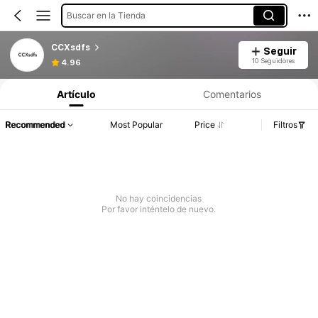
Buscar en la Tienda
CCXsdfs
Seguir
10 Seguidores
4.96
Artículo
Comentarios
Recommended
Most Popular
Price
Filtros
No hay coincidencias
Por favor inténtelo de nuevo.