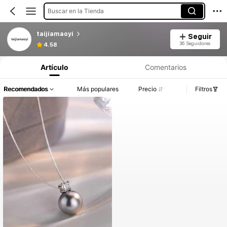
Buscar en la Tienda
taijiamaoyi
Seguir
36 Seguidores
4.58
Artículo
Comentarios
Recomendados
Más populares
Precio
Filtros