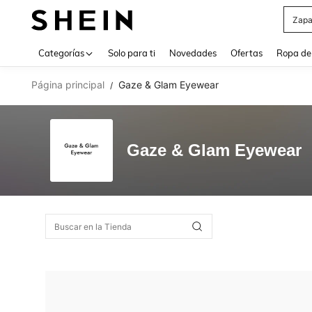
Zapa
Use up 
Categorías
Solo para ti
Novedades
Ofertas
Ropa de
Página principal
Gaze & Glam Eyewear
/
Gaze & Glam Eyewear