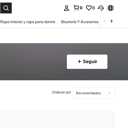
0
0
a. Press Enter to select.
Ropa interior y ropa para dormir
Bisutería Y Accesorios
Zapatos
H
Seguir
Ordenar por