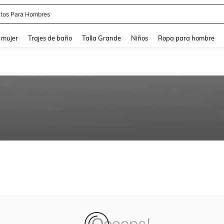
tos Para Hombres
and down arrow keys to navigate search Búsqueda reciente and Busca y Encuentr
 mujer
Trajes de baño
Talla Grande
Niños
Ropa para hombre