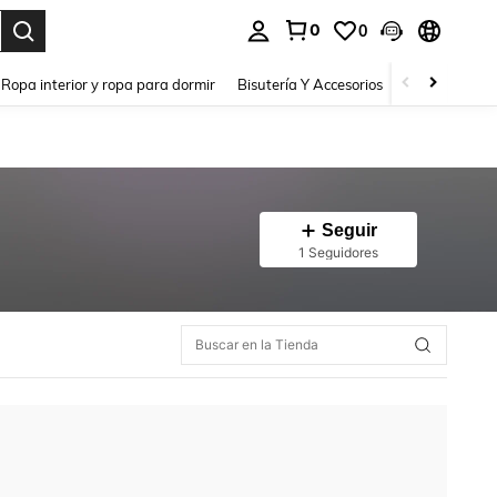
0
0
a. Press Enter to select.
Ropa interior y ropa para dormir
Bisutería Y Accesorios
Zapatos
H
Seguir
1 Seguidores