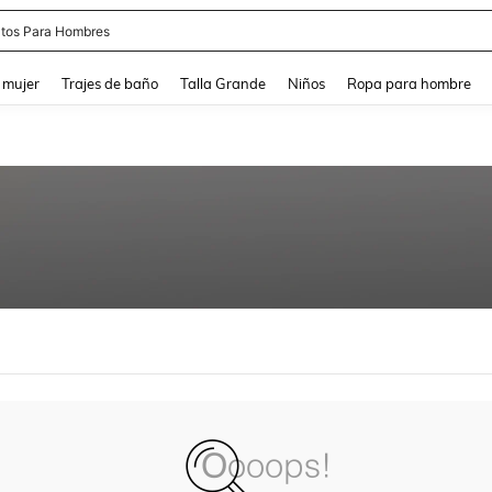
tos Para Hombres
and down arrow keys to navigate search Búsqueda reciente and Busca y Encuentr
 mujer
Trajes de baño
Talla Grande
Niños
Ropa para hombre