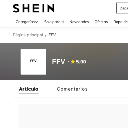
Zapa
Use up 
Categorías
Solo para ti
Novedades
Ofertas
Ropa de
Página principal
FFV
/
FFV
5.00
Artículo
Comentarios