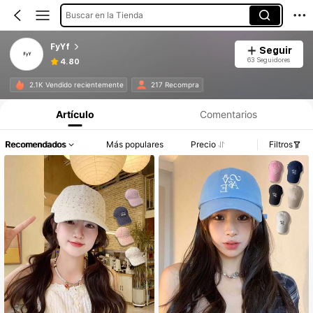
Buscar en la Tienda
FyYf
Seguir
63 Seguidores
4.80
2.1K Vendido recientemente
217 Recompra
Artículo
Comentarios
Recomendados
Más populares
Precio
Filtros