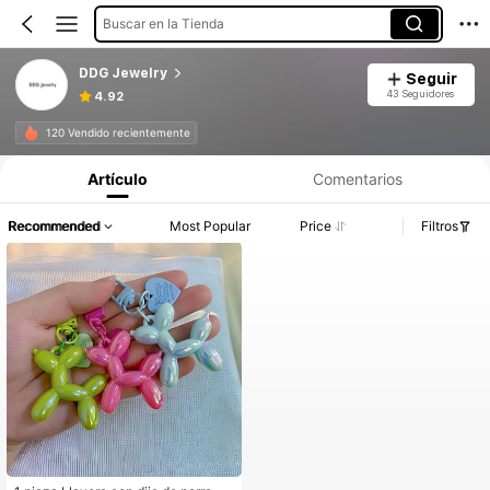
Buscar en la Tienda
DDG Jewelry
Seguir
43 Seguidores
4.92
120 Vendido recientemente
Artículo
Comentarios
Recommended
Most Popular
Price
Filtros