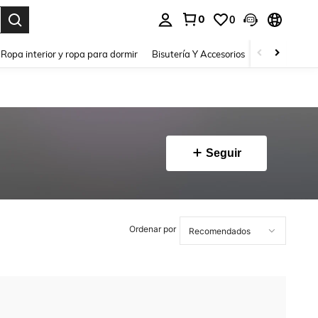
0
0
a. Press Enter to select.
Ropa interior y ropa para dormir
Bisutería Y Accesorios
Zapatos
H
Seguir
Ordenar por