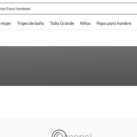
tos Para Hombres
and down arrow keys to navigate search Búsqueda reciente and Busca y Encuentr
 mujer
Trajes de baño
Talla Grande
Niños
Ropa para hombre