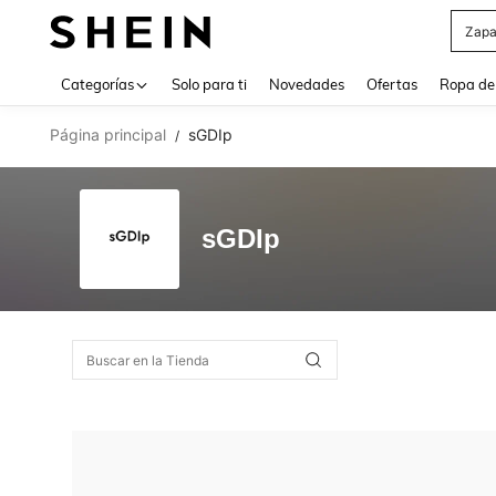
Zapa
Use up 
Categorías
Solo para ti
Novedades
Ofertas
Ropa de
Página principal
sGDIp
/
sGDIp