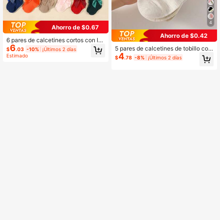
4
Ahorro de $0.67
Ahorro de $0.42
6 pares de calcetines cortos con la
6
zo de unicolor aleatorio para bebés/
5 pares de calcetines de tobillo con
$
.03
-10%
¡Últimos 2 días
niños pequeños, a la moda y lindos
4
volantes y estampado de cerezas li
Estimado
$
.78
-8%
¡Últimos 2 días
para uso diario, primavera/verano
ndos para niñas, calcetines blancos
cómodos con estilo de moda Ins, de
colores aleatorios, aptos para todas
las estaciones