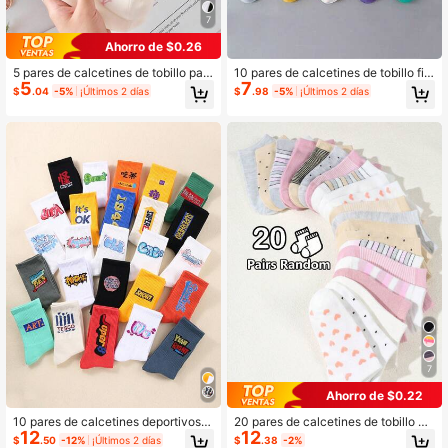
7
Ahorro de $0.26
5 pares de calcetines de tobillo par
10 pares de calcetines de tobillo fin
5
7
a niñas con lazo blanco y estampad
os y transpirables de malla para niñ
$
.04
-5%
¡Últimos 2 días
$
.98
-5%
¡Últimos 2 días
o floral, aptos para uso diario casual
os, calcetines deportivos y de barc
en todas las estaciones (primavera,
o de moda casual fáciles de usar pa
verano, otoño, invierno)
ra primavera/verano, regalo para ni
ños
7
Ahorro de $0.22
10 pares de calcetines deportivos l
20 pares de calcetines de tobillo pa
12
12
argos con estampado de graffiti col
ra niños con estampados aleatorios
$
.50
-12%
¡Últimos 2 días
$
.38
-2%