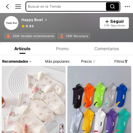
Buscar en la Tienda
Happy Boat
Seguir
3.9K Seguidores
4.93
330K Vendido recientemente
130K Recompra
Artículo
Promo
Comentarios
Recomendados
Más populares
Precio
Filtros