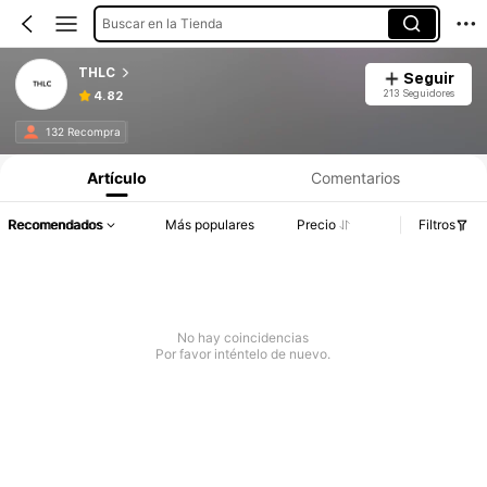
Buscar en la Tienda
THLC
Seguir
213 Seguidores
4.82
132 Recompra
Artículo
Comentarios
Recomendados
Más populares
Precio
Filtros
No hay coincidencias
Por favor inténtelo de nuevo.