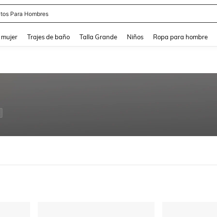
apatos Blancos
and down arrow keys to navigate search Búsqueda reciente and Busca y Encuentr
 mujer
Trajes de baño
Talla Grande
Niños
Ropa para hombre