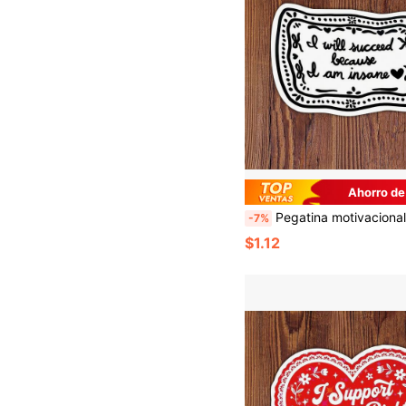
Ahorro de
Pegatina motivacional divertida de 3 pulgadas "Tendré éxito porque estoy loco", adecuada para portátiles, botellas de agua, cuadernos y tazas, regalo perfecto para estudiantes, maestros, trabajadores de oficina, creativos, gamers, trabajadores minoristas, emprendedo
-7%
$1.12