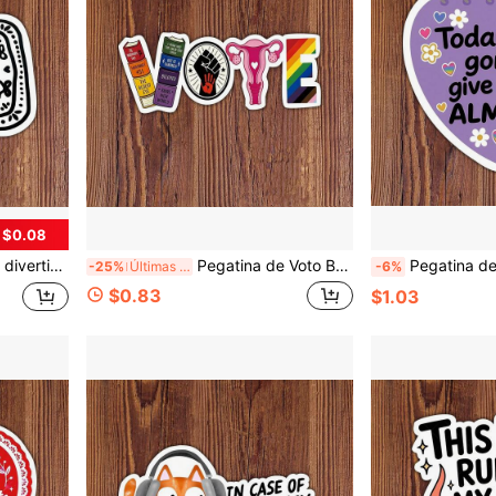
 $0.08
res y cualquiera impulsado por el caos, la autohipnosis y la pura fuerza de voluntad
Pegatina de Voto Bookish Derechos Libros Prohibidos Orgullo de Lector Derechos Reproductivos Regalo Calcomanía Decoración Estética para Portátiles Botellas de Agua Cuadernos Planificadores Diarios Casilleros para Lectores Estudiantes Maestros Creativos
Pegatina de afirmación de meme divertido de 3 pulgadas, 1 pieza, "Hoy voy a darlo todo", diseño de humor motivador ide
-25%
Últimas 8 hrs
-6%
$0.83
$1.03