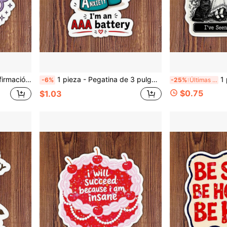
jadores de oficina creativos y cualquier persona que necesite un aliento suave
1 pieza - Pegatina de 3 pulgadas "Soy una batería AAA" Autismo TDAH Ansiedad Divertida Neurodiversa para portátiles, botellas de agua, cuadernos, tazas para estudiantes, profesores, trabajadores de oficina, creativos, trabajadores de comercio, viajeros y cualquier persona que funcione con caos y baja batería social
1 pieza Pegatina vintage de chi
-6%
-25%
Últimas 8 hrs
$0.75
$1.03