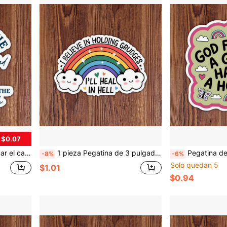
 $0.07
"pacífico", un regalo perfecto para aquellos que aman el humor negro y las declaraciones audaces.
1 pieza Pegatina de 3 pulgadas "Creo en la persistencia del odio" Humor sarcástico sobre salud mental, Pegatina arcoíris divertida, Adecuada para portátil, botella de agua, cuaderno, taza, Ideal para estudiantes, maestros, trabajadores de oficina, personas creativas, entusiastas de la planificación y cualquier persona que ame la energía sarcástica
Pegatina de 3 pulgadas "Dios no quiera que una chica tenga un pasatiempo" Calcomanía de meme sarcástico para portátiles, botell
-8%
-6%
Solo quedan 5
$1.01
$0.94