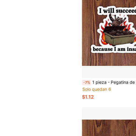
1 pieza - Pegatina de expresión de mapache de 3 pulgadas "Tendré éxito porque soy loco", adecuada para estudiantes, trabajadores de oficina, trabajadores de comercio minorista, maestros, viajeros, profesionales creativos, artistas de cuadernos, usuarios de portátil
-7%
Solo quedan 6
$1.12