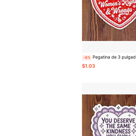
Pegatina de 3 pulgadas "Apoyo los Derechos y los Errores de las Mujeres", Calcomanía con Cita Inspiradora y Empoderadora, Adecuada para Portátiles, Botellas de Agua, Cuadernos, Tazas, Ideal para Estudiantes, Maestros, Trabajadores de Oficina, Profesionales Crea
-6%
$1.03