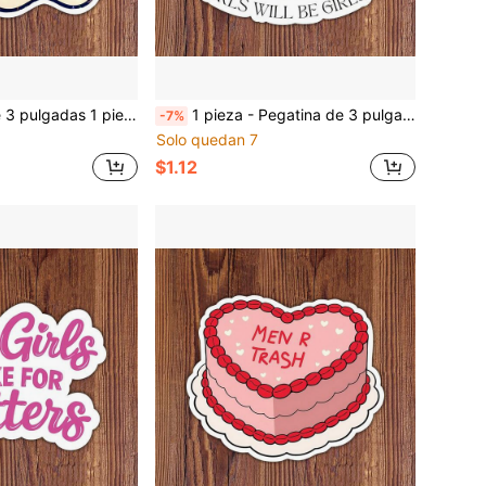
linda para portátiles, botellas de agua, cuadernos, tazas para estudiantes, maestros, niños, creativos, padres y cualquier persona que necesite un recordatorio diario amable
1 pieza - Pegatina de 3 pulgadas de la Dama Justicia, calcomanía divertida "Las chicas serán chicas" de justicia social para portátiles, botellas de agua, cuadernos, tazas para abogadas, estudiantes de derecho, trabajadores de oficina, creativos y cualquier persona que ame el poder de las mujeres en el derecho
-7%
Solo quedan 7
$1.12