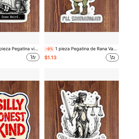
cas brujas con gatos "He visto algunas cosas raras" humor gótico de Halloween, calcomanía de bruja divertida, decoración estética para portátiles, botellas de agua, cuadernos, planificadores, diarios, casilleros, para amigos, compañeros de trabajo y creativos
1 pieza Pegatina de Rana Vaquera de 3 pulgadas, Pegatina de Expresión de Meme Divertido, Adecuada para Portátil, Botella de Agua, Cuaderno, Taza, Ideal para Estudiantes, Maestros, Trabajadores de Oficina, Profesionales Creativos, Empleados de Comercio Minorista, Viajeros y Todos los Amantes del Estilo Caos de Rana Yeehaw
-6%
$1.13