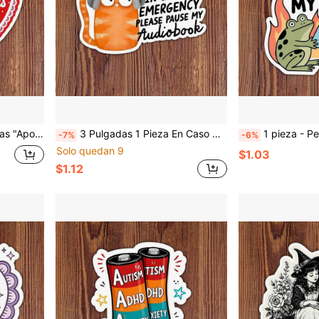
tivos, Trabajadores de Comercio Minorista y Aquellos que Aman el Poder Audaz de las Mujeres
3 Pulgadas 1 Pieza En Caso de Emergencia Pausar Audiolibro Pegatina Divertida, Diseño de Humor para Lectores Acogedores para Portátiles, Cuadernos, Botellas de Agua, Tazas, Diarios, Casilleros, Regalo Perfecto para Estudiantes, Maestros, Trabajadores de Oficina, Amantes de los Libros y Fans de los Audiolibros
1 pieza - Pegatina de rana linda de 3 pulgadas con 5 estrellas "Este libro arruinó mi vida", adecuada para estudiantes, trabajadores de oficina, profesionales creativos,
-7%
-6%
Solo quedan 9
$1.03
$1.12