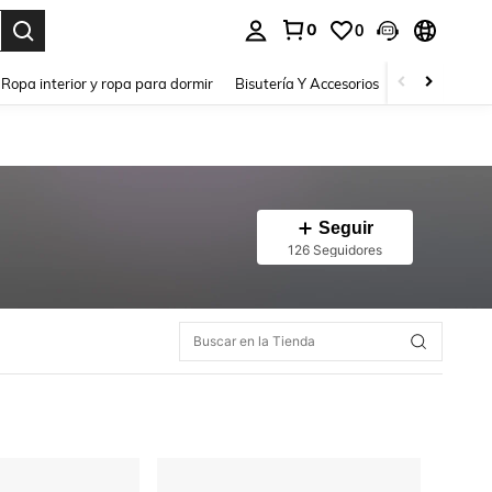
0
0
a. Press Enter to select.
Ropa interior y ropa para dormir
Bisutería Y Accesorios
Zapatos
H
Seguir
126 Seguidores