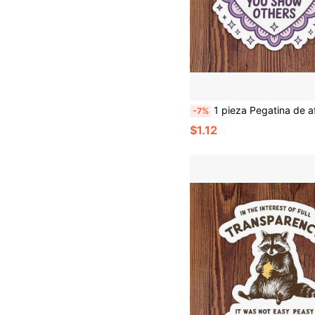
1 pieza Pegatina de afirmación positiva de 3 pulgadas "Te mereces la misma amabilidad" Salud mental Amor propio Calcomanía de corazón retro para portátiles botellas de agua cuadernos tazas para estudiantes maestros traba
-7%
$1.12