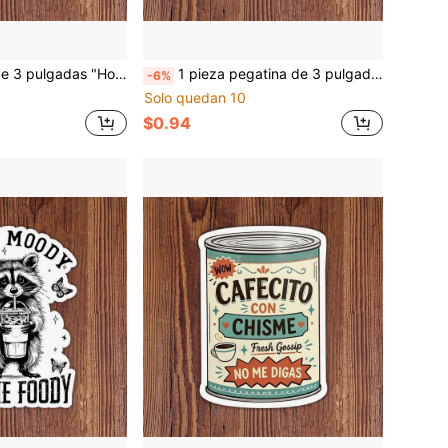
para estudiantes, maestros, trabajadores de oficina, creativos, trabajadores de tiendas, viajeros y cualquier persona que detendría absolutamente el tráfico para proteger a una pequeña criatura del bosque
1 pieza pegatina de 3 pulgadas con corazón de pastel y texto "Men R Trash" para el Día de San Valentín, calcomanía divertida y sarcástica con humor de pareja para portátiles, botellas de agua, cuadernos, tazas, para estudiantes, profesores, oficinistas, creativos, trabajadores de tiendas y cualquier persona que ame el caos dulce y petulante
-6%
Solo quedan 10
$0.94