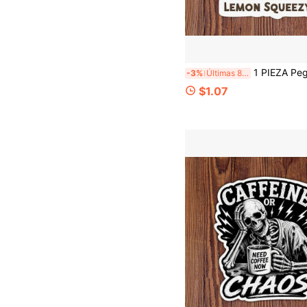
1 PIEZA Pegatina de mapache sarcástica que dice "No fue pan comido", pegatina divertida de mapache, pegatina sarcástica, pegatina de meme, mapache lindo, pegatina de v
-3%
Últimas 8 hrs
$1.07