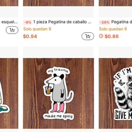
perfecto para amantes del café, estudiantes, maestros, trabajadores de oficina, creativos y fanáticos del humor
1 pieza Pegatina de caballo de 3 pulgadas "Solo una chica que ama a su caballo" estilo bohemio, diseño de estilo ecuestre para portátiles, cuadernos, botellas de agua, tazas, diarios, casilleros, regalo perfecto para amantes de los caballos, jinetes, estudiantes, maestros y entusiastas de los animales
Pegatina de 3 pulgadas "Hot Girls Brake For Critters" linda y divertida para portátiles, botellas de agua, cuadernos, tazas, 
-6%
-28%
Solo quedan 9
Solo quedan 9
$0.94
$0.86