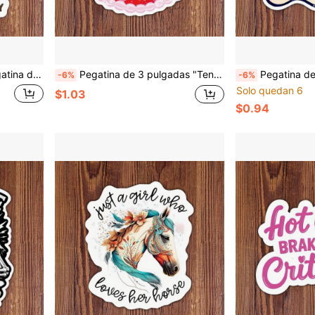
inilo resistente al agua, calcomanía para automóvil, iPad, taza, snowboard, regalo para el mejor amigo
Pegatina de 3 pulgadas "Tendré éxito porque soy loca", estilo vintage de pastel, estilo de chica dulce, pegatina inspiradora de jefa femenina humorística, adecuada para portátil, botella de agua, cuaderno, taza, estudiantes, maestros, trabajadores de oficina, personas creativas y mujeres caóticas
Pegatina de 3 pulgadas 1 pieza "Sé tonto, sé honesto, sé amable" con cita estética vintage, calcomanía de positividad 
-6%
-6%
Solo quedan 6
$1.03
$0.94