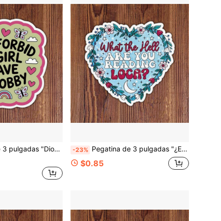
as de agua, cuadernos, tazas para estudiantes, maestros, trabajadores de oficina, creativos, trabajadores de al por menor y cualquier persona cansada de la crítica de pasatiempos
Pegatina de 3 pulgadas "¿Estás leyendo?" Loca Vampiro Hombre Lobo Fantasía Lector Humor de Libros Regalo para Kindle Planificador E-Reader Portátil Decoración de Calcomanía para Estudiantes Maestros Amantes de los Libros Creativos
-23%
$0.85