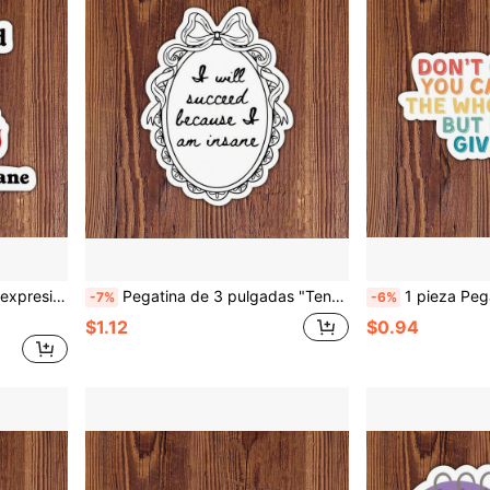
es y cualquier persona impulsada por el caos, la esperanza y las decisiones cuestionables
Pegatina de 3 pulgadas "Tendré éxito porque soy loco", pegatina de cita inspiradora y humorística, adecuada para portátil, botella de agua, cuaderno, taza, perfecta para estudiantes, maestros, trabajadores de oficina, profesionales creativos, trabajadores de al por menor y cualquier persona que prospere en la determinación caótica
1 pieza Pegatina motivacional sarcástica "Don't Give Up", diseño de afirmación de apoyo para la ansiedad para portátile
-7%
-6%
$1.12
$0.94