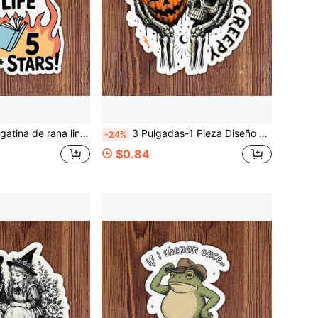
 maestros, decoradores de botellas de agua, artistas de cuadernos, viajeros, trabajadores de al por menor, laptops, fans del romance, amantes de la fantasía y todos aquellos que aman los libros que los destruyen emocionalmente de la mejor manera
3 Pulgadas-1 Pieza Diseño de Sublimación de Calavera Espeluznante y Calabaza de Halloween Temporada Espeluznante Gráfico Gótico de Terror Digital para Manualidades DIY Creadores Creativos
-24%
$0.84