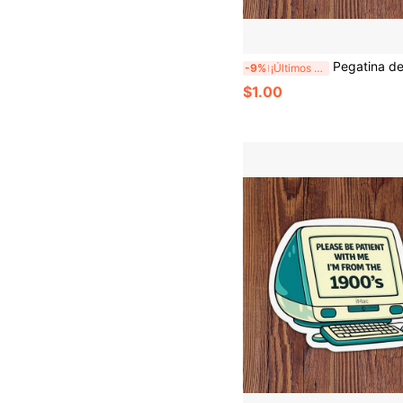
Pegatina de esqueleto de café de 3 pulgadas "Cafeína o Caos", diseño de humor vintage de bebidas para portátiles, cuadernos, botellas de agua, tazas, diarios, casilleros, regalo 
-9%
¡Últimos 3 días
$1.00