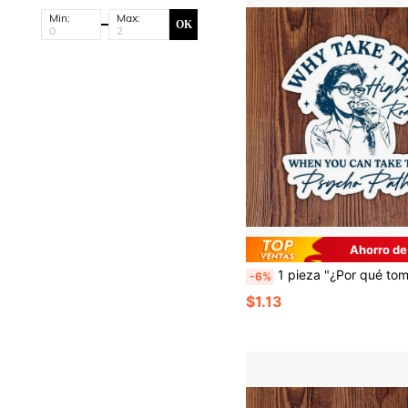
Min:
Max:
OK
Ahorro de
1 pieza "¿Por qué tomar el camino , cuando puedes tomar el loco?" Pegatina sarcástica y humorística, adecuada para portátil, botella de agua, cuaderno, iPad y taza, adecuada para estudiantes, profesores y todos los que encuentran "rebelde" y "caótico" talla grande interesante que 
-6%
$1.13