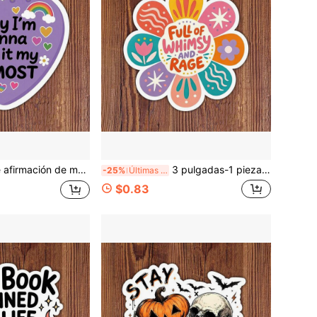
ntificable para portátiles, cuadernos, botellas de agua, tazas, diarios, casilleros, regalo perfecto para estudiantes, maestros, trabajadores de oficina, creativos y
3 pulgadas-1 pieza Pegatina llena de rabia y furia con flores coloridas, humor de salud mental, calcomanía decorativa estética para portátiles, botellas de agua, cuadernos, planificadores, diarios, casilleros para amigos, compañeros de trabajo y creativos
-25%
Últimas 8 hrs
$0.83