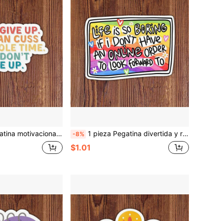
s, cuadernos, botellas de agua, tazas, diarios, casilleros, regalo perfecto para estudiantes, maestros, trabajadores de oficina, creativos y aliento para el bienestar mental
1 pieza Pegatina divertida y relatable "Looking Forward To Online Shopping", adecuada para portátil, botella de agua, cuaderno, taza, perfecta para estudiantes, maestros, trabajadores de oficina, profesionales creativos, empleados de tiendas, viajeros diarios y cualquier persona que ame el día de entrega de paquetes y recibir correos electrónicos felices
-8%
$1.01