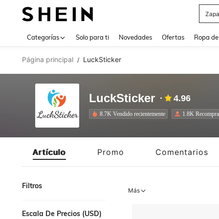
Z
Use up 
Categorías
Solo para ti
Novedades
Ofertas
Ropa de
Página principal
LuckSticker
/
LuckSticker
4.96
8.7K Vendido recientemente
1.8K Recompra
Artículo
Promo
Comentarios
Filtros
Más
Escala De Precios (USD)