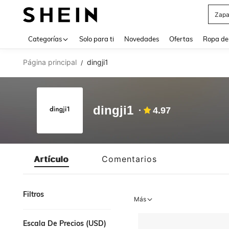
Zapa
Use up 
Categorías
Solo para ti
Novedades
Ofertas
Ropa de
Página principal
dingji1
/
dingji1
4.97
Artículo
Comentarios
Filtros
Más
Escala De Precios (USD)