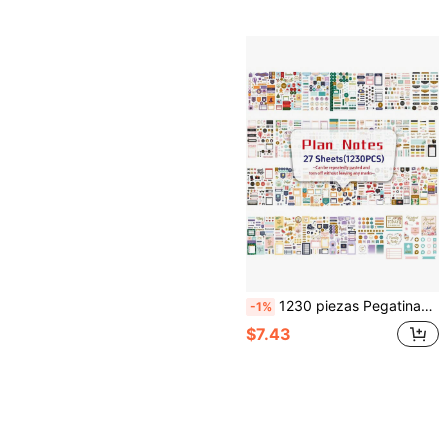
1230 piezas Pegatinas para Planificador para Festivales y Programación, Pegatinas de Notas y Memorándums, Útiles Escolares de Regreso a Clases
-1%
$7.43