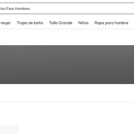
tos Para Hombres
and down arrow keys to navigate search Búsqueda reciente and Busca y Encuentr
 mujer
Trajes de baño
Talla Grande
Niños
Ropa para hombre