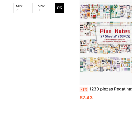
Min:
Max:
OK
1230 piezas Pegatinas para Planificador para Festivales y Programación, Pegatinas de Notas y Memorándums, Úti
-1%
$7.43