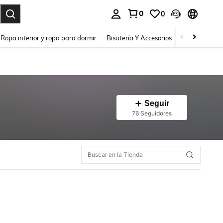
0
0
a. Press Enter to select.
Ropa interior y ropa para dormir
Bisutería Y Accesorios
Zapatos
H
Seguir
76 Seguidores