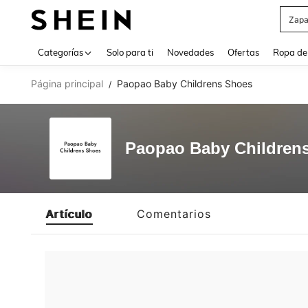
Zapa
Use up 
Categorías
Solo para ti
Novedades
Ofertas
Ropa de
Página principal
Paopao Baby Childrens Shoes
/
Paopao Baby Children
Artículo
Comentarios