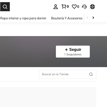
0
0
a. Press Enter to select.
Ropa interior y ropa para dormir
Bisutería Y Accesorios
Zapatos
H
Seguir
1 Seguidores