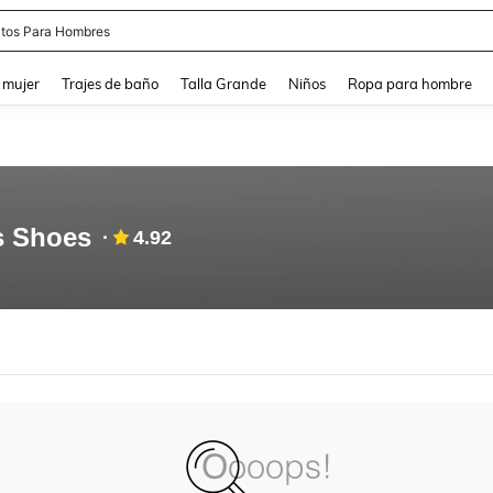
tos Para Hombres
and down arrow keys to navigate search Búsqueda reciente and Busca y Encuentr
 mujer
Trajes de baño
Talla Grande
Niños
Ropa para hombre
s Shoes
4.92