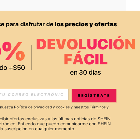
APP
S EXCLUSIVAS, PROMOCIONES Y NOTICIAS DE SHEIN
REGÍSTRATE
Suscribir
a nuestra
Política de privacidad y cookies
y nuestros
Términos y
Suscribirte
cibir ofertas exclusivas y las últimas noticias de SHEIN 
ectrónico. Entiendo que puedo comunicarme con SHEIN 
la suscripción en cualquier momento.
Suscribir