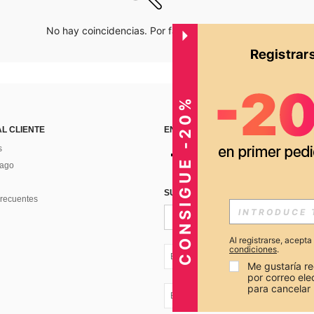
No hay coincidencias. Por favor inténtalo de nuevo.
CONSIGUE -20%
AL CLIENTE
ENCUÉNTRANOS EN
s
Pago
SUSCRÍBETE PARA RECIBIR OFERTA
recuentes
Al registrarse, acept
condiciones
.
EC + 593
Me gustaría re
por correo el
para cancelar 
EC + 593