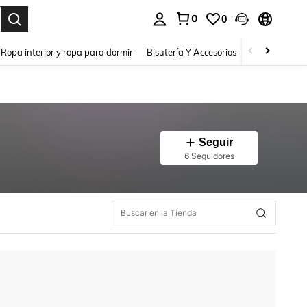
0
0
a. Press Enter to select.
Ropa interior y ropa para dormir
Bisutería Y Accesorios
Zapatos
H
Seguir
6 Seguidores