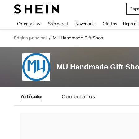
Zapa
Use up 
Categorías
Solo para ti
Novedades
Ofertas
Ropa de
Página principal
MU Handmade Gift Shop
/
MU Handmade Gift Sh
Artículo
Comentarios