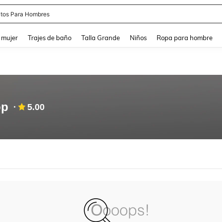
tos Para Hombres
and down arrow keys to navigate search Búsqueda reciente and Busca y Encuentr
 mujer
Trajes de baño
Talla Grande
Niños
Ropa para hombre
op
5.00