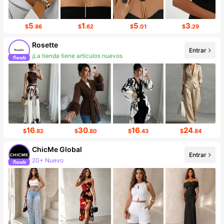
5
1
5
3
$
.86
$
.62
$
.01
$
.29
Rosette
Entrar
¡La tienda tiene artículos nuevos
Incremento de seguidores de 627%
16
30
16
24
$
.82
$
.80
$
.43
$
.84
ChicMe Global
Entrar
20+ Nuevo
Incremento de seguidores de 688%