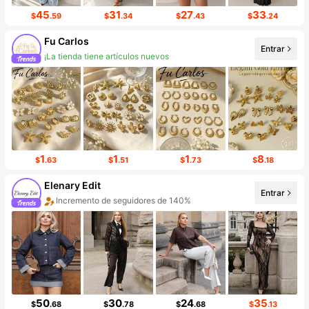
45
31
27
33
$
.59
$
.34
$
.43
$
.24
Fu Carlos
Entrar
¡La tienda tiene artículos nuevos
Incremento de seguidores de 117%
1
1
1
8
$
.63
$
.51
$
.73
$
.18
Elenary Edit
Entrar
Incremento de seguidores de 140%
50
30
24
35
$
.68
$
.78
$
.68
$
.13