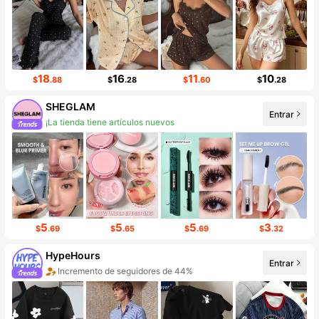
18
16
11
10
$
.88
$
.28
$
.60
$
.28
SHEGLAM
Entrar
¡La tienda tiene artículos nuevos
Incremento de seguidores de 16%
5
5
5
3
$
.69
$
.65
$
.69
$
.32
HypeHours
Entrar
Incremento de seguidores de 44%
Aumento de ventasd de 80%