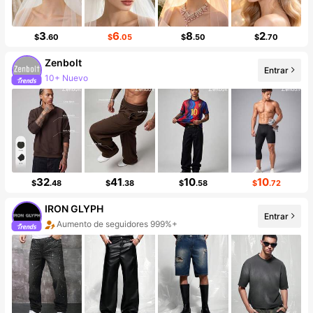
3
6
8
2
$
.60
$
.05
$
.50
$
.70
Zenbolt
Entrar
10+ Nuevo
Incremento de seguidores de 164%
32
41
10
10
$
.48
$
.38
$
.58
$
.72
IRON GLYPH
Entrar
Aumento de seguidores 999%+
Aumento de ventas del 999%+