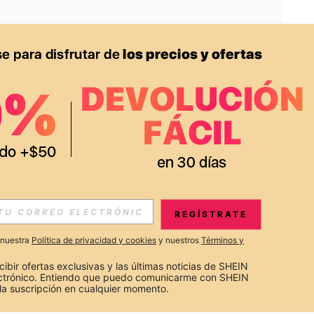
APP
S EXCLUSIVAS, PROMOCIONES Y NOTICIAS DE SHEIN
REGÍSTRATE
Suscribir
a nuestra
Política de privacidad y cookies
y nuestros
Términos y
Suscribirte
cibir ofertas exclusivas y las últimas noticias de SHEIN 
ectrónico. Entiendo que puedo comunicarme con SHEIN 
la suscripción en cualquier momento.
Suscribir