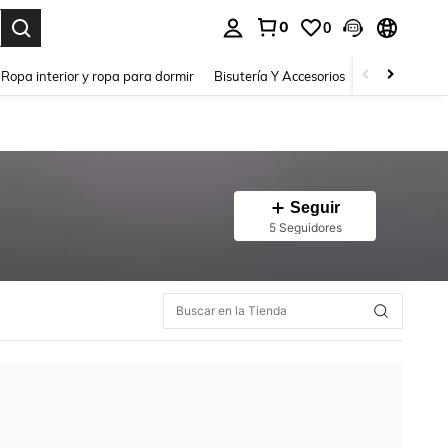
0
0
a. Press Enter to select.
Ropa interior y ropa para dormir
Bisutería Y Accesorios
Zapatos
H
Seguir
5 Seguidores