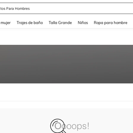
tos Para Hombres
and down arrow keys to navigate search Búsqueda reciente and Busca y Encuentr
 mujer
Trajes de baño
Talla Grande
Niños
Ropa para hombre