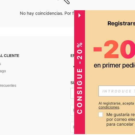
No hay coincidencias. Por favor inténtalo de nuevo.
CONSIGUE -20%
AL CLIENTE
ENCUÉNTRANOS EN
s
Pago
SUSCRÍBETE PARA RECIBIR OFERTA
recuentes
Al registrarse, acept
condiciones
.
EC + 593
Me gustaría re
por correo el
para cancelar 
EC + 593