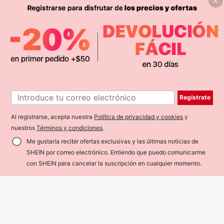
5
Vintage Styles
Mochilas y bolsos Oxford retro
NEW
38
para mujer, de diseñador, gran capa
$
.33
-1%
1
cidad, alta calidad, mochilas escola
Regístrate
1
res 2024
#EleganciaEnZapatosPlanos
Al registrarse, acepta nuestra
Política de privacidad y cookies
y
Zapatos planos de mujer con punta
27
puntiaguda, suela blanda, estilo retr
nuestros
Términos y condiciones
.
$
.40
o y bloques de color versátiles para
Navidad y Año Nuevo, elegantes p
Me gustaría recibir ofertas exclusivas y las últimas noticias de
ara usar con faldas en todas las est
SHEIN por correo electrónico. Entiendo que puedo comunicarme
aciones
con SHEIN para cancelar la suscripción en cualquier momento.