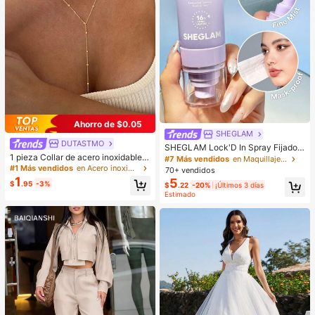
Ahorro de $0.05
SHEGLAM
DUTASTMO
SHEGLAM Lock'D In Spray Fijador
1 pieza Collar de acero inoxidable d
Marca De Belleza CosméTica Maq
#7 Más vendidos
en Maquillaje facial
e doble capa, collar largo con colga
uillaje Para Mujeres Y NiñAs
#1 Más vendidos
en Acero inoxidable Collares De Mujer
70+ vendidos
nte, cadena en forma de Y con colg
1
5
$
.95
-3%
$
.22
-20%
¡Últimos 3 días
ante de cuenta redonda, uso diario
Estimado
para mujeres, minimalista