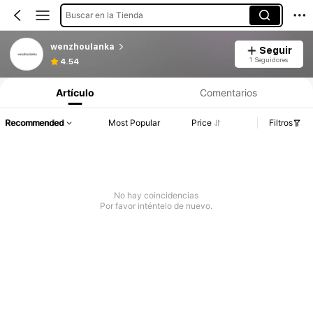
Buscar en la Tienda
wenzhoulanka
Seguir
1 Seguidores
4.54
Artículo
Comentarios
Recommended
Most Popular
Price
Filtros
No hay coincidencias
Por favor inténtelo de nuevo.