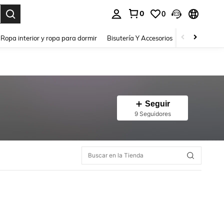
0
0
a. Press Enter to select.
Ropa interior y ropa para dormir
Bisutería Y Accesorios
Zapatos
H
Seguir
9 Seguidores