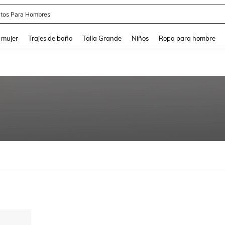
tos Para Hombres
and down arrow keys to navigate search Búsqueda reciente and Busca y Encuentr
 mujer
Trajes de baño
Talla Grande
Niños
Ropa para hombre