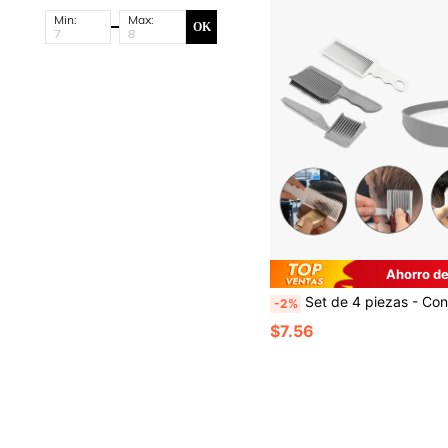
Min:
Max:
OK
Ahorro de
Set de 4 piezas - Conjunto de peines degradados para cortapelos de hombre, Peine calibrador de cabeza plana para cortadora, Peine especial para cabello graso de hombre, Peine plano resistente al calor con degradado para peluquería - 
-2%
$7.56