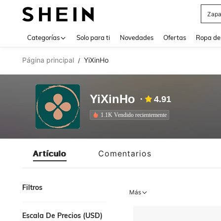
Zapa
Use up 
Categorías
Solo para ti
Novedades
Ofertas
Ropa de
Página principal
YiXinHo
/
YiXinHo
4.91
1.1K Vendido recientemente
Artículo
Comentarios
Filtros
Más
Escala De Precios (USD)