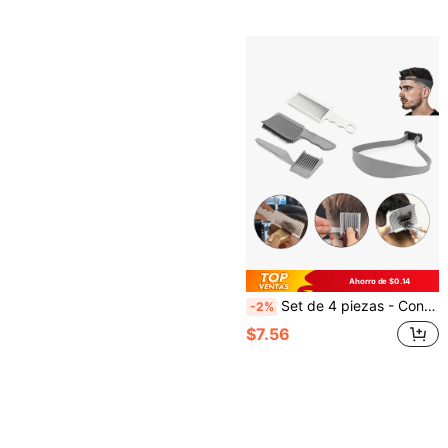
Ahorro de $0.14
Set de 4 piezas - Conjunto de peines degradados para cortapelos de hombre, Peine calibrador de cabeza plana para cortadora, Peine especial para cabello graso de hombre, Peine plano resistente al calor con degradado para peluquería - Apto para uso diario en el hogar y herramientas profesionales para barberos
-2%
$7.56