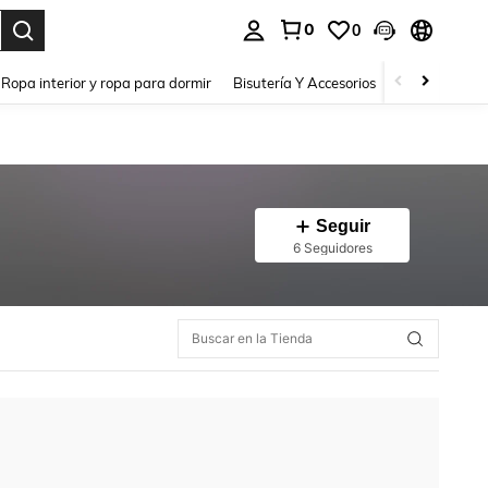
0
0
a. Press Enter to select.
Ropa interior y ropa para dormir
Bisutería Y Accesorios
Zapatos
H
Seguir
6 Seguidores