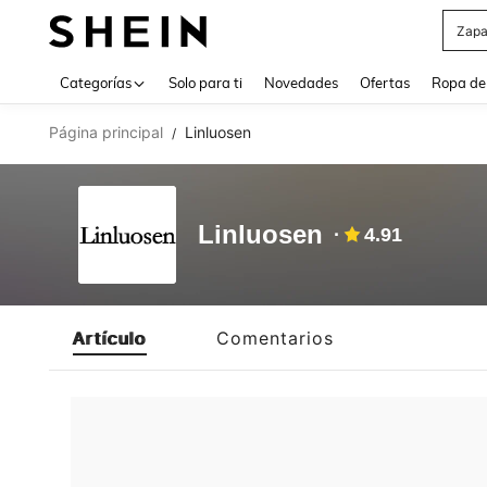
Zapa
Use up 
Categorías
Solo para ti
Novedades
Ofertas
Ropa de
Página principal
Linluosen
/
Linluosen
4.91
Artículo
Comentarios