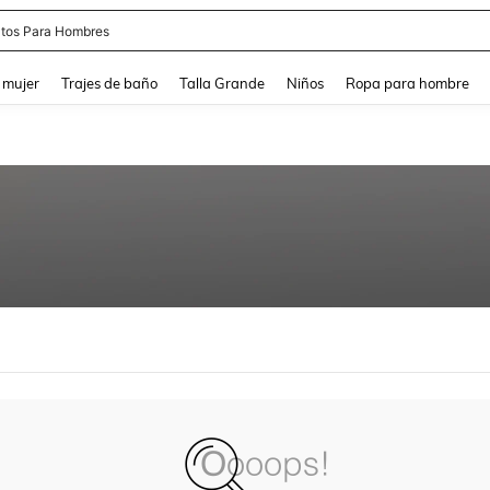
tos Para Hombres
and down arrow keys to navigate search Búsqueda reciente and Busca y Encuentr
 mujer
Trajes de baño
Talla Grande
Niños
Ropa para hombre