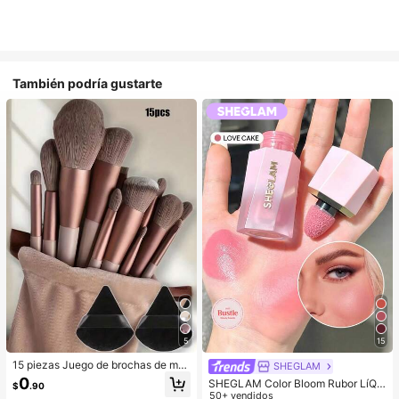
También podría gustarte
5
15
15 piezas Juego de brochas de ma
SHEGLAM
quillaje, incluye 2 esponjas de maq
0
SHEGLAM Color Bloom Rubor LíQui
$
.90
uillaje triangulares negras, suaves y
do Acabado Mate-Love Cake Color
50+ vendidos