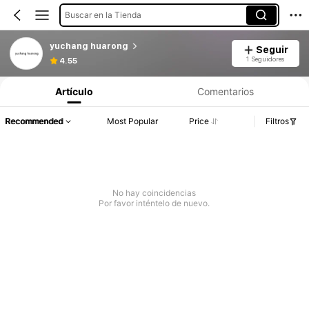
Buscar en la Tienda
yuchang huarong
Seguir
1 Seguidores
4.55
Artículo
Comentarios
Recommended
Most Popular
Price
Filtros
No hay coincidencias
Por favor inténtelo de nuevo.