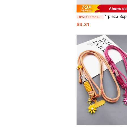
Ahorro de
1 pieza Soporte de teléfono magnético con cojín de aire, minimalista de unicolor, bloque de color, piel amigable, plegable, telescópico, giratorio, compa
-8%
¡Últimos 2 días
$3.31