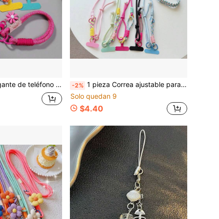
cadena colgante con patrón floral personalizado, exquisito para hombres y mujeres, funda anti-pérdida para teléfono móvil para deportes al aire libre
1 pieza Correa ajustable para teléfono cruzada con cuerda trenzada y retorcida, cuentas largas y colgante de campana, 2 en 1, de doble tono, multifunción, uso de 3 formas, diseño de bloques de color, correa ajustable para funda de teléfono, cadena anti-pérdida para mujeres, correa de teléfono con colgante anti-pérdida de alta gama y clip gratuito
-2%
Solo quedan 9
$4.40