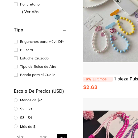
Poliuretano
Ver Más
Tipo
Enganches para Móvil DIY
Pulsera
Estuche Cruzado
Tipo de Bolsa de Aire
Banda para el Cuello
1 pieza Pulsera con dije de corazón de cuentas, cadena para teléfono con doble hebilla, correa de muñeca hecha a mano con cuentas, estilo dopamina, cordón anti-pérdida, colg
-6%
¡Últimos 2 días
$2.63
Escala De Precios (USD)
Menos de $2
$2 - $3
$3 - $4
Más de $4
Min:
Max: