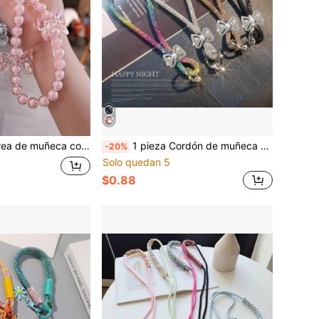
 de cristal, soporte colorido y duradero para teléfono, adecuado para mujeres, 26-30 cuentas al azar
1 pieza Cordón de muñeca con lazo de cristal y strass, correa colgante de lujo con dije brillante para mujeres, accesorio de moda para cámara/teléfono de gama alta
-20%
Solo quedan 5
$0.88