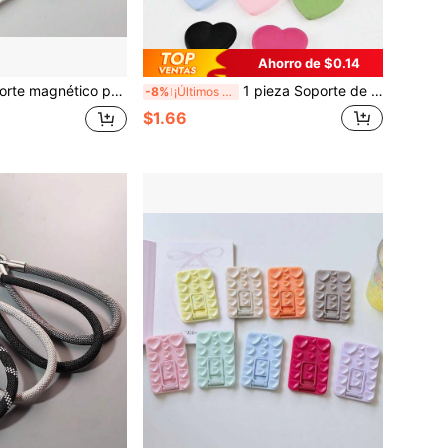
Ahorro de $0.14
silicona minimalista estilo macaron con airbag, soporte magnético flexible, soporte portátil personalizado para ver películas
1 pieza Soporte de teléfono de escritorio con cojín de aire con forma de corazón de unicolor, aro adhesivo plegable universal para agarre de teléfono, soporte transparente/blanco en 2 estilos aleatorios compatible con iPhone, teléfonos Android, regalo para cumpleaños, familia, amigos, accesorios para el teléfono
-8%
¡Últimos 2 días
$1.66