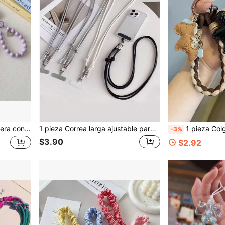
ante de cadena de perlas de alta gama, llavero para bolso, accesorio para cámara CCD, cordón con clip gratuito
1 pieza Correa larga ajustable para teléfono en negro, blanco y gris, correa cruzada de lujo, versátil, de moda, minimalista, estilo coreano premium, correa de hombro extendida para mujeres, hombres, bolsos, cámara, colgante con clip
1 pieza Colgante de teléfono con colgante de caballito, nuevo colgante de caballo que trae riqueza con cuerda trenzada, corre
-3%
$3.90
$2.92