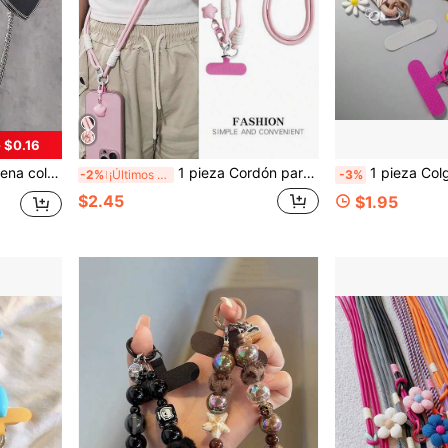
 $0.16
, incluye estera transparente como regalo para madre, familia, amigos, cumpleaños, vacaciones
1 pieza Cordón para teléfono en forma de estrella trenzado, resistente y anti-rotura, adecuado como correa de hombro para teléfono para exteriores, viajes, senderismo, apropiado para hombres y mujeres, soporte para teléfono de cordón largo
1 pieza Colgante de teléfono con flor de cerezo, correa de muñeca, pulsera tejida de estilo nacional, 
-2%
¡Últimos 2 días
-3%
$2.45
$1.95