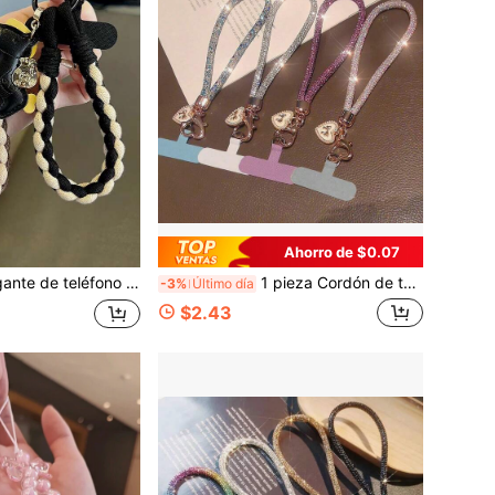
Ahorro de $0.07
a de teléfono con clip para exteriores, senderismo y viajes, compatible con Android y la mayoría de teléfonos inteligentes, regalo para madre, familia, amigos, cumpleaños, vacaciones
1 pieza Cordón de teléfono con brillos y cristales de lujo, con colgante de mariposa y corazón, correa de muñeca desmontable corta para teléfono, correa de muñeca antiperidida para viajes al aire libre y compras, viene con clip y primavera como regalo para fiestas de cumpleaños
-3%
Último día
$2.43