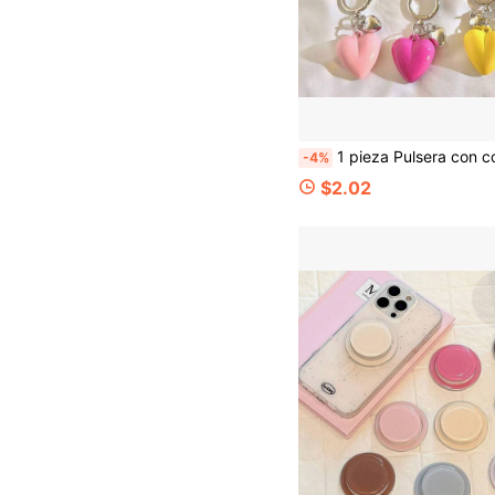
1 pieza Pulsera con colgante de corazón 3D, estilo femenino con cadena colgante, correa para cámara CCD, cadena para funda de teléfono, accesorio para funda de auriculares, cadena de cuentas hecha a mano, adorno
-4%
$2.02