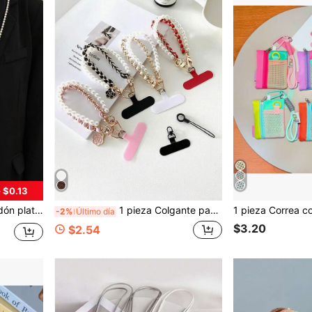
 $0.13
agua, aproximadamente 120 cm de largo, incluye almohadilla transparente
1 pieza Colgante para móvil con doble cadena de imitación de perla y clips, regalo para mujer
-2%
Último día
$3.20
$2.54