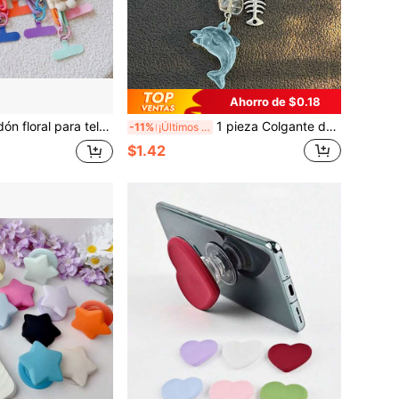
Ahorro de $0.18
ble para funda de teléfono, correa de muñeca para identificación, anillo de clip anti-pérdida de alta gama estilo nuevo con clip gratis
1 pieza Colgante de teléfono hecho a mano con delfín y caballito de mar con cuentas, accesorio colgante de estilo Ins con borla y decoración de concha marina para bolso/correa de cámara
-11%
¡Últimos 2 días
$1.42