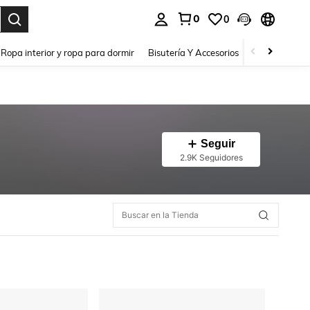
0
0
a. Press Enter to select.
Ropa interior y ropa para dormir
Bisutería Y Accesorios
Zapatos
H
Seguir
2.9K Seguidores