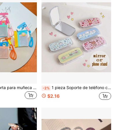
1 pieza Correa corta para muñeca de malla tejida a mano con etiqueta, nuevo colgante de teléfono de acrílico colorido con correa corta para muñeca tejida a mano, accesorio portátil anti-pérdida para funda de teléfono con diseño de dibujos animados lindo y atractivo
1 pieza Soporte de teléfono con espejo de maquillaje de dibujos animados lindo, espejo adhesivo para la parte trasera de la funda del teléfono, soporte invisible, estilo premium unisex plegable de escritorio portátil creativo soporte universal para teléfono horizontal & vertical
-2%
$2.16