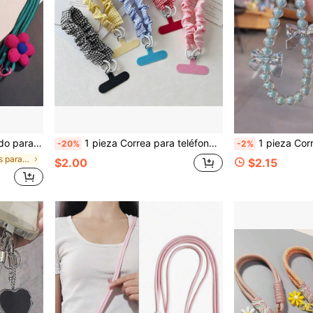
aje, compras, cadena para bolso, estuche para cámara, con clip gratis
1 pieza Correa para teléfono con patrón de cuadros, correa elástica para muñeca anti-pérdida, colgante artístico de nicho premium, correa de mano plisada de banda ancha, llavero para bolso, correa para cámara, correa para teléfono con clip gratuito
1 pieza Correa de muñeca con cuentas hecha a mano con lazo y cuentas
-20%
-2%
en Cordones para teléfonos celulares
$2.00
$2.15