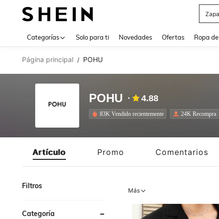
Z
Use up 
Categorías
Solo para ti
Novedades
Ofertas
Ropa de
Página principal
POHU
/
POHU
4.88
83K Vendido recientemente
24K Recompra
Artículo
Promo
Comentarios
Filtros
Más
Categoría