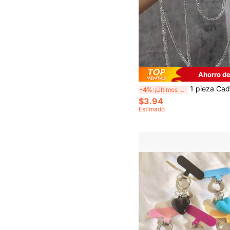
Ahorro de
1 pieza Cadena colgante de teléfono móvil con llave esqueleto metálica, funda diagonal de muñeca para teléfono de moda con colgante de corazón y espejo
-4%
¡Últimos 2 días
$3.94
Estimado