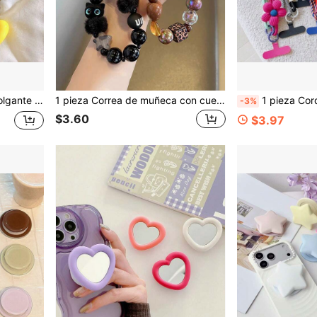
 colgante portátil anti-pérdida, dije para funda de teléfono, clip gratis
1 pieza Correa de muñeca con cuentas y gato de peluche negro, llavero de coche, colgante de bolso, cadena colgante de teléfono, viene con arandela (entrega aleatoria de la versión con o sin etiqueta redonda)
1 pieza Cordón floral para teléfono 2 en 1 cruzado y para el cuello para mujeres, correa ajusta
-3%
$3.60
$3.97