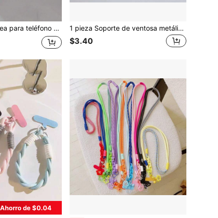
uradera, resistente a roturas, unisex, para viajes, antipérdida, anticaída, funda y protector de teléfono, antirrobo, cordón pequeño colgante universal
1 pieza Soporte de ventosa metálica cuadrada con forma de corazón, ventosa de silicona adhesiva, soporte metálico oculto, herramienta de fijación, adhesivo fuerte para la parte trasera, funda de teléfono, almohadilla antideslizante, soporte plegable, accesorio creativo universal, soporte de escritorio horizontal/vertical, soporte de ventosa para teléfono
$3.40
Ahorro de $0.04