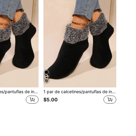
1 par de calcetines/pantuflas de invierno gruesos, cálidos, antideslizantes e impermeables para mujer para otoño/invierno
1 par de calcetines/pantuflas de interior gruesos y cálidos de felpa con antideslizante y resistentes al agua para mujeres en otoño e invierno
$5.00