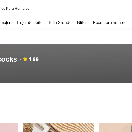
tos Para Hombres
and down arrow keys to navigate search Búsqueda reciente and Busca y Encuentr
 mujer
Trajes de baño
Talla Grande
Niños
Ropa para hombre
socks
4.89