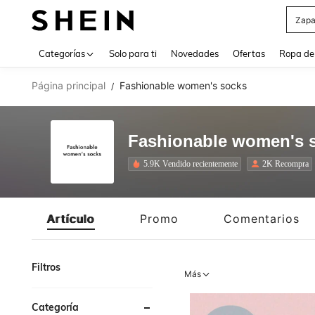
Zapa
Use up 
Categorías
Solo para ti
Novedades
Ofertas
Ropa de
Página principal
Fashionable women's socks
/
Fashionable women's 
5.9K Vendido recientemente
2K Recompra
Artículo
Promo
Comentarios
Filtros
Más
Categoría