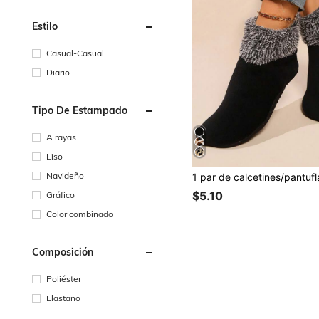
Estilo
Casual-Casual
Diario
Tipo De Estampado
A rayas
Liso
Navideño
$5.10
Gráfico
Color combinado
Composición
Poliéster
Elastano