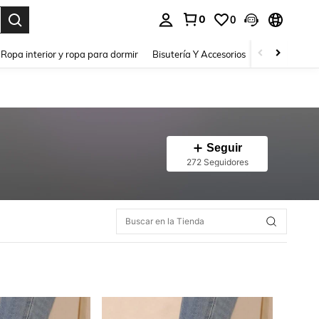
0
0
a. Press Enter to select.
Ropa interior y ropa para dormir
Bisutería Y Accesorios
Zapatos
H
Seguir
272 Seguidores