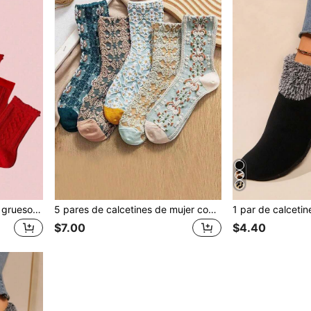
5 pares de calcetines rojos gruesos de media pantorrilla para mujer, calcetines rojos de media pantorrilla de moda para hombre, adecuados para otoño/invierno, bodas, parejas, regalo de Navidad y Año Nuevo
5 pares de calcetines de mujer con estampado floral 3D, estilo coreano INS, estilo de palacio retro, calcetines de media caña de moda
$7.00
$4.40