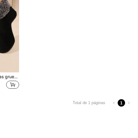
1 par de calcetines/pantuflas gruesos, cálidos, impermeables y antideslizantes de color negro y esponjosos para mujer, para otoño/invierno
1
Total de 1 páginas