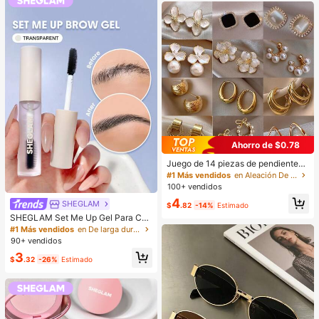
la
Ahorro de $0.78
Juego de 14 piezas de pendientes
de perlas de lujo, nuevo diseño mini
#1 Más vendidos
en Aleación De Zinc Conjuntos de Aretes para Mujer
malista único y elegante para mujer
100+ vendidos
es, regalo para ella
4
SHEGLAM
$
.82
-14%
Estimado
SHEGLAM Set Me Up Gel Para Cej
as Marca De Belleza CosméTica M
#1 Más vendidos
en De larga duración Cejas
aquillaje Para Mujeres Y NiñAs
90+ vendidos
3
$
.32
-26%
Estimado