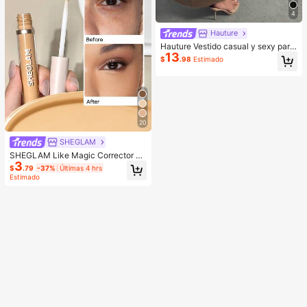
4
Hauture
Hauture Vestido casual y sexy para
13
oficina con cuello cuadrado, delant
$
.98
Estimado
al frontal y bolsillos, con espalda ab
ierta con tirantes
20
SHEGLAM
SHEGLAM Like Magic Corrector D
3
e Alta Cobertura 12H-Sand Marca
$
.79
-37%
Últimas 4 hrs
De Belleza CosméTica Maquillaje P
Estimado
ara Mujeres Y NiñAs