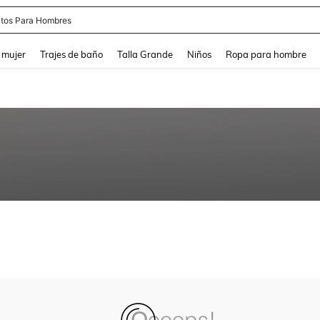
tos Para Hombres
and down arrow keys to navigate search Búsqueda reciente and Busca y Encuentr
 mujer
Trajes de baño
Talla Grande
Niños
Ropa para hombre