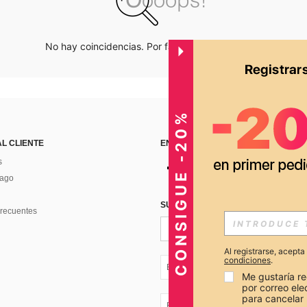
No hay coincidencias. Por favor inténtalo de nuevo.
CONSIGUE -20%
AL CLIENTE
ENCUÉNTRANOS EN
s
Pago
SUSCRÍBETE PARA RECIBIR OFERTA
recuentes
Al registrarse, acept
condiciones
.
EC + 593
Me gustaría re
por correo el
para cancelar 
EC + 593