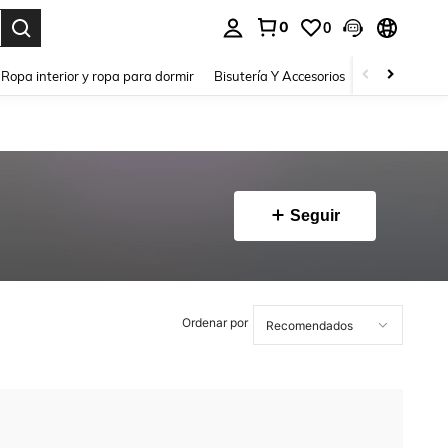
0
0
a. Press Enter to select.
Ropa interior y ropa para dormir
Bisutería Y Accesorios
Zapatos
H
Seguir
Ordenar por