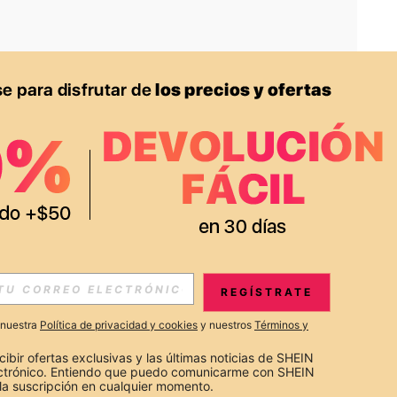
APP
S EXCLUSIVAS, PROMOCIONES Y NOTICIAS DE SHEIN
REGÍSTRATE
Suscribir
a nuestra
Política de privacidad y cookies
y nuestros
Términos y
Suscribirte
cibir ofertas exclusivas y las últimas noticias de SHEIN 
ectrónico. Entiendo que puedo comunicarme con SHEIN 
la suscripción en cualquier momento.
Suscribir