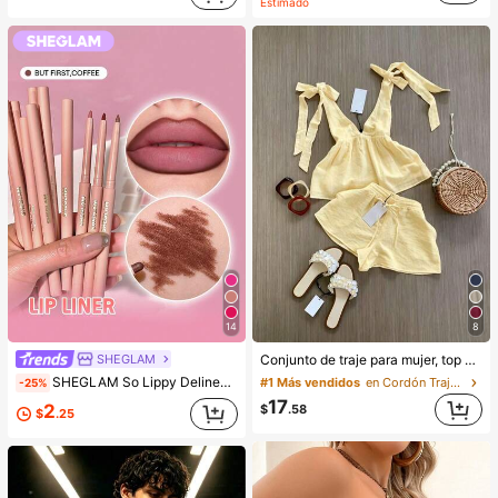
Estimado
14
8
SHEGLAM
Conjunto de traje para mujer, top sin mangas con diseño elegante de lazo y pantalones cortos. Y conjunto elegante de ropa de oficina, camisola y pantalones cortos. Verano, de la oficina al fin de semana, conjuntos de dos piezas
SHEGLAM So Lippy Delineador De Labios-But First,Coffee Lip Combo Marca De Belleza CosméTica Maquillaje Para Mujeres Y NiñAs
#1 Más vendidos
en Cordón Trajes de dos piezas para mujer
-25%
17
2
$
.58
$
.25