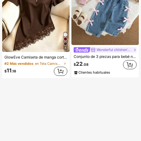
4
Wonderful children's clothing
Conjunto de 3 piezas para bebé niña: sudadera con capucha estampada con lazo en estilo casual americano, camiseta de unicolor y pantalones vaqueros rectos con lazo, para otoño/invierno
GlowEve Camiseta de manga corta de cuello redondo de unicolor casual versátil para uso diario para mujer
22
#2 Más vendidos
en Tela Camisetas De Mujer
$
.08
11
$
.18
Clientes habituales