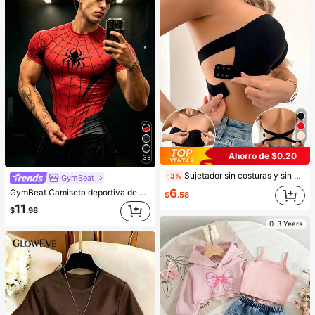
Ahorro de $0.20
35
Sujetador sin costuras y sin aros para mujer, sexy con laterales antideslizantes, almohadillas extraíbles y espalda cruzada, sin tirantes, comodidad todo el día
-3%
GymBeat
6
GymBeat Camiseta deportiva de manga corta con cuello redondo y estampado de patrón de telaraña en contraste de color para hombres, gimnasio
$
.58
11
$
.98
0-3 Years