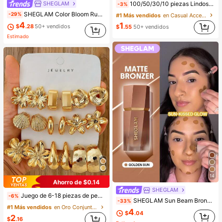
SHEGLAM
100/50/30/10 piezas Lindos clips de estrella de cinco puntas estilo Y2K, clips de cabello coloridos, accesorios básicos para el cabello - Adecuados para niñas, uso diario en la escuela, fiestas, deportes, estética
-3%
SHEGLAM Color Bloom Rubor LíQuido Acabado Mate-Love Cake Colorete Marca De Belleza CosméTica Maquillaje Para Mujeres Y NiñAs
-29%
#1 Más vendidos
en Casual Accesorios para el cabello de las mujere
4
1
$
.28
50+ vendidos
$
.55
50+ vendidos
Estimado
14
Ahorro de $0.14
SHEGLAM
Juego de 6-18 piezas de pendientes dorados para mujer, moda para fiestas, viajes y vacaciones, regalo de compromiso, adecuado para diversas ocasiones, (hecho de material compuesto CCB de baja alergia y no desvanecimiento), regalo para ella
-6%
SHEGLAM Sun Beam Bronceador LíQuido Mate-Golden Sun Marca De Belleza CosméTica Maquillaje Para Mujeres Y NiñAs
-33%
#1 Más vendidos
en Oro Conjuntos de Aretes para Mujeres
4
$
.04
2
$
.16