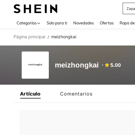
Zapa
Use up 
Categorías
Solo para ti
Novedades
Ofertas
Ropa de
Página principal
meizhongkai
/
meizhongkai
5.00
Artículo
Comentarios