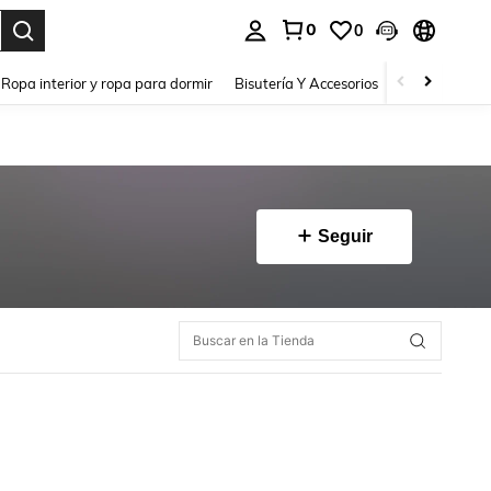
0
0
a. Press Enter to select.
Ropa interior y ropa para dormir
Bisutería Y Accesorios
Zapatos
H
Seguir