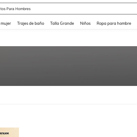
apatos Blancos
and down arrow keys to navigate search Búsqueda reciente and Busca y Encuentr
 mujer
Trajes de baño
Talla Grande
Niños
Ropa para hombre