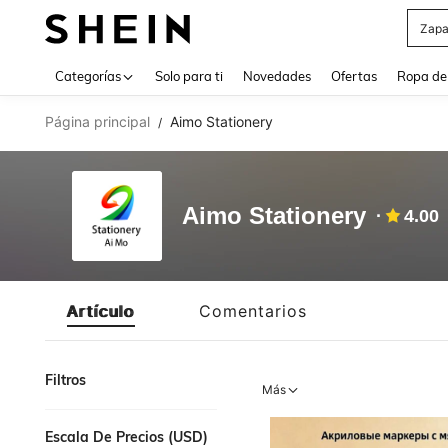
Z
Use up 
Categorías
Solo para ti
Novedades
Ofertas
Ropa de
Página principal
Aimo Stationery
/
Aimo Stationery
4.00
Artículo
Comentarios
Filtros
Más
Escala De Precios (USD)