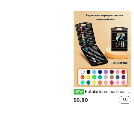
Rotuladores acrílicos de colores brillantes con fuerte efecto de capas
NEW
$9.80