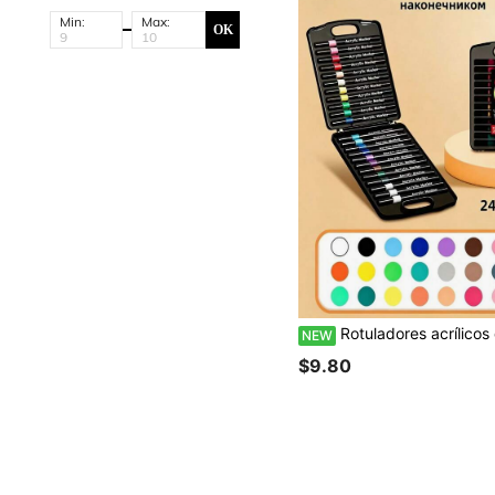
Min:
Max:
OK
Rotuladores acrílicos de colores brillantes con fuer
NEW
$9.80