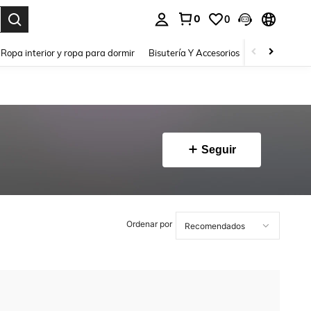
0
0
a. Press Enter to select.
Ropa interior y ropa para dormir
Bisutería Y Accesorios
Zapatos
H
Seguir
Ordenar por