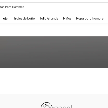
tos Para Hombres
and down arrow keys to navigate search Búsqueda reciente and Busca y Encuentr
 mujer
Trajes de baño
Talla Grande
Niños
Ropa para hombre