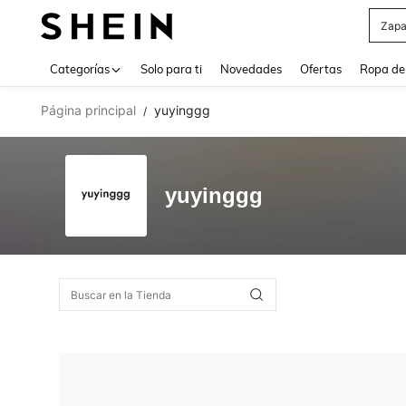
Zapa
Use up 
Categorías
Solo para ti
Novedades
Ofertas
Ropa de
Página principal
yuyinggg
/
yuyinggg