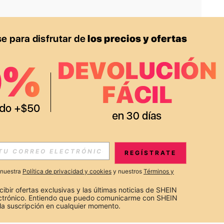
APP
S EXCLUSIVAS, PROMOCIONES Y NOTICIAS DE SHEIN
REGÍSTRATE
Suscribir
a nuestra
Política de privacidad y cookies
y nuestros
Términos y
Suscribirte
cibir ofertas exclusivas y las últimas noticias de SHEIN 
ectrónico. Entiendo que puedo comunicarme con SHEIN 
la suscripción en cualquier momento.
Suscribir