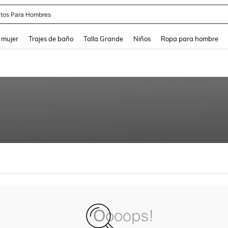
tos Para Hombres
and down arrow keys to navigate search Búsqueda reciente and Busca y Encuentr
 mujer
Trajes de baño
Talla Grande
Niños
Ropa para hombre