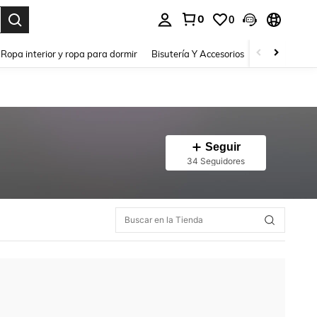
0
0
a. Press Enter to select.
Ropa interior y ropa para dormir
Bisutería Y Accesorios
Zapatos
H
Seguir
34 Seguidores