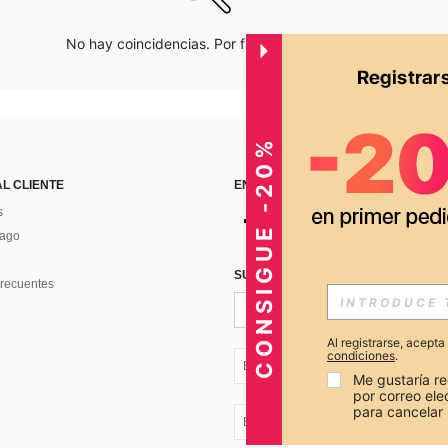
No hay coincidencias. Por favor inténtalo de nuevo.
CONSIGUE -20%
AL CLIENTE
ENCUÉNTRANOS EN
s
Pago
SUSCRÍBETE PARA RECIBIR OFERTA
recuentes
Al registrarse, acept
condiciones
.
EC + 593
Me gustaría re
por correo el
para cancelar 
EC + 593