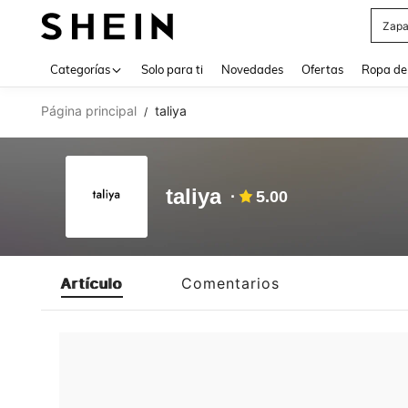
Zapa
Use up 
Categorías
Solo para ti
Novedades
Ofertas
Ropa de
Página principal
taliya
/
taliya
5.00
Artículo
Comentarios