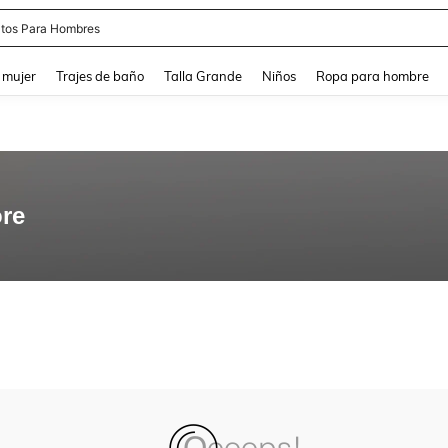
tos Para Hombres
and down arrow keys to navigate search Búsqueda reciente and Busca y Encuentr
 mujer
Trajes de baño
Talla Grande
Niños
Ropa para hombre
re