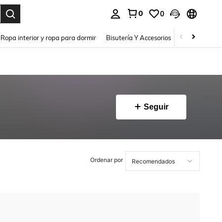
0
0
a. Press Enter to select.
Ropa interior y ropa para dormir
Bisutería Y Accesorios
Zapatos
H
Seguir
Ordenar por