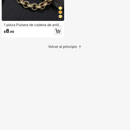
1 pieza Pulsera de cadena de anillo
redondo con textura de patrón de pi
8
$
.90
el de serpiente de 12 mm para homb
re, adecuada para cumpleaños, reg
alos festivos y uso diario
Volver al principio