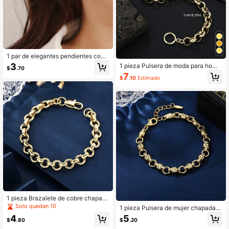
1 par de elegantes pendientes con i
ncrustación de pájaro y gota de agu
3
1 pieza Pulsera de moda para homb
$
.70
a verde de circonita cúbica, pendie
res con cadena de anillo redondo lis
7
ntes de colibrí, adecuados para fies
$
.10
Estimado
o de 10 mm de estilo hip hop elegan
tas, bodas y otras ocasiones, para
te con cierre OT, adecuada para us
mujeres/niñas
o diario, regalo de cumpleaños y fes
tividades para hombres
1 pieza Brazalete de cobre chapad
o en oro de 18K - Accesorio adecua
Solo quedan 10
1 pieza Pulsera de mujer chapada e
do para uso diario y fiestas, diseño
n oro de 18K de cobre de 7mm de gr
4
5
para todas las estaciones, accesori
$
.80
$
.20
osor - Cadena gruesa y con capas,
o de fiesta, moda urbana, joyería, jo