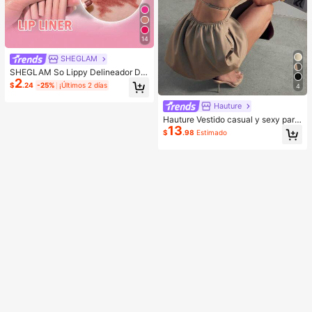
14
SHEGLAM
SHEGLAM So Lippy Delineador De
2
Labios-Misty Rose Lip Combo Mar
$
.24
-25%
¡Últimos 2 días
4
ca De Belleza CosméTica Maquillaj
e Para Mujeres Y NiñAs
Hauture
Hauture Vestido casual y sexy para
13
oficina con cuello cuadrado, delant
$
.98
Estimado
al frontal y bolsillos, con espalda ab
ierta con tirantes