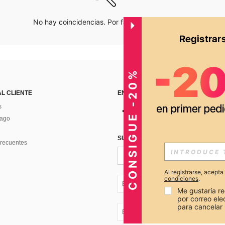
No hay coincidencias. Por favor inténtalo de nuevo.
CONSIGUE -20%
AL CLIENTE
ENCUÉNTRANOS EN
s
Pago
SUSCRÍBETE PARA RECIBIR OFERTA
recuentes
Al registrarse, acept
condiciones
.
EC + 593
Me gustaría re
por correo el
para cancelar 
EC + 593