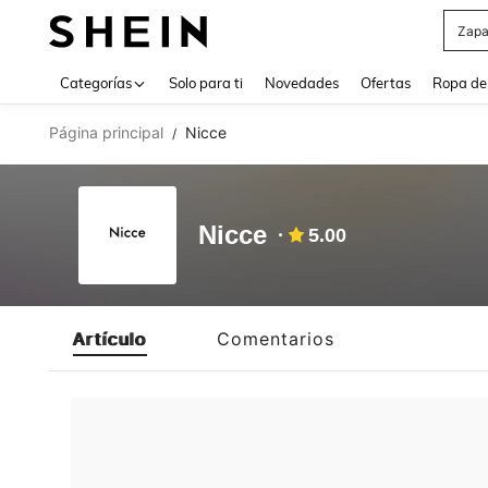
Zapa
Use up 
Categorías
Solo para ti
Novedades
Ofertas
Ropa de
Página principal
Nicce
/
Nicce
5.00
Artículo
Comentarios