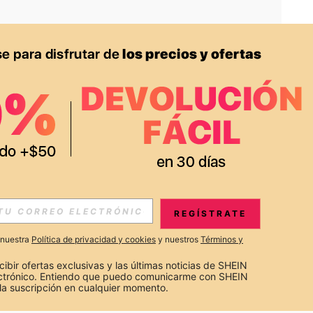
APP
S EXCLUSIVAS, PROMOCIONES Y NOTICIAS DE SHEIN
REGÍSTRATE
Suscribir
a nuestra
Política de privacidad y cookies
y nuestros
Términos y
Suscribirte
cibir ofertas exclusivas y las últimas noticias de SHEIN 
ectrónico. Entiendo que puedo comunicarme con SHEIN 
la suscripción en cualquier momento.
Suscribir