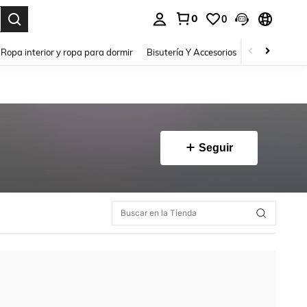
0
0
. Press Enter to select.
Ropa interior y ropa para dormir
Bisutería Y Accesorios
Zapatos
H
Seguir