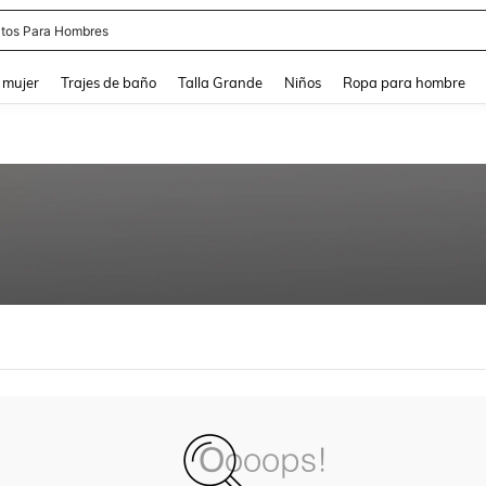
tos Para Hombres
and down arrow keys to navigate search Recently Searched and Search Discovery
 mujer
Trajes de baño
Talla Grande
Niños
Ropa para hombre