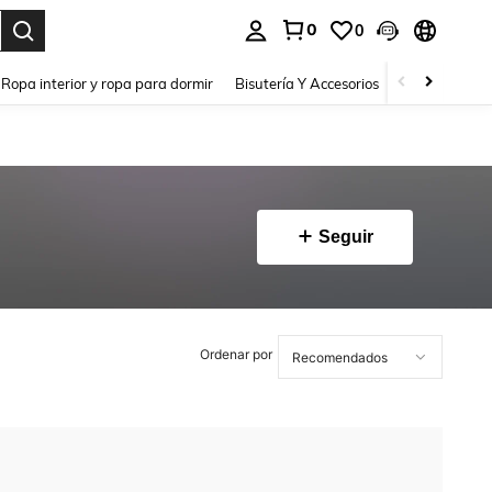
0
0
a. Press Enter to select.
Ropa interior y ropa para dormir
Bisutería Y Accesorios
Zapatos
H
Seguir
Ordenar por