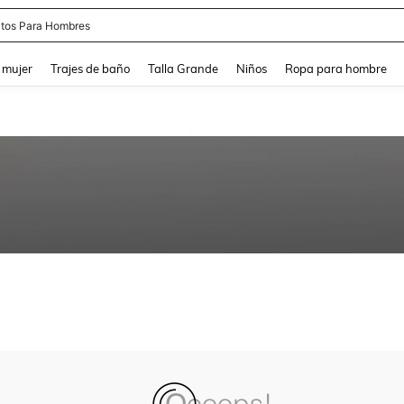
tos Para Hombres
and down arrow keys to navigate search Búsqueda reciente and Busca y Encuentr
 mujer
Trajes de baño
Talla Grande
Niños
Ropa para hombre