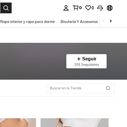
0
0
a. Press Enter to select.
Ropa interior y ropa para dormir
Bisutería Y Accesorios
Zapatos
H
Seguir
255 Seguidores