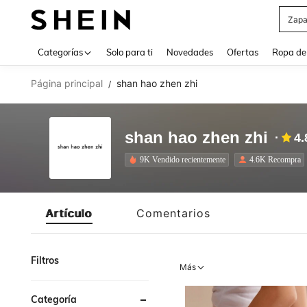
Z
Use up 
Categorías
Solo para ti
Novedades
Ofertas
Ropa de
Página principal
shan hao zhen zhi
/
shan hao zhen zhi
4.
9K Vendido recientemente
4.6K Recompra
Artículo
Comentarios
Filtros
Más
Categoría