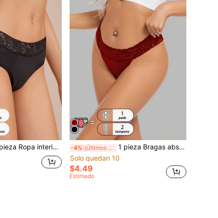
erior absorbente a prueba de fugas de unicolor, ropa interior cómoda de cintura baja y elástica ajustada para el período de las mujeres
1 pieza Bragas absorbentes de unicolor a prueba de fugas para el periodo, tanga elástica ajustada y sexy para mujeres
-4%
¡Últimos 3 días
Solo quedan 10
$4.49
Estimado