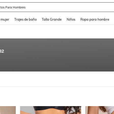
apatos Blancos
and down arrow keys to navigate search Búsqueda reciente and Busca y Encuentr
 mujer
Trajes de baño
Talla Grande
Niños
Ropa para hombre
82