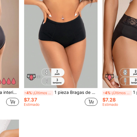
on cintura baja y cómoda elástica para los períodos
1 pieza Bragas de alto de cintura absorbentes y a prueba de fugas en color negro para mujeres, ropa interior menstrual con ajuste elástico y cómodo
1 pieza Ropa int
-4%
¡Últimos 3 días
-4%
¡Últimos 3 días
$7.37
$7.28
Estimado
Estimado