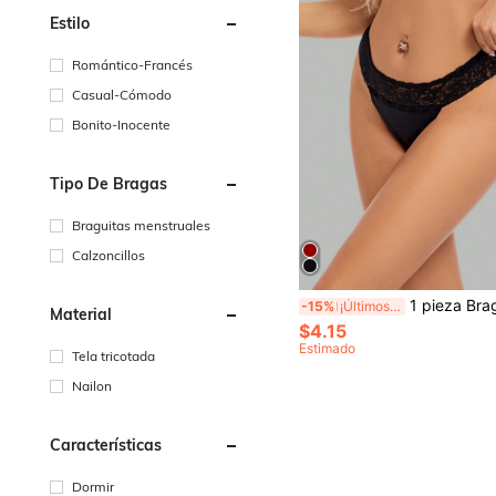
Estilo
Romántico-Francés
Casual-Cómodo
Bonito-Inocente
Tipo De Bragas
Braguitas menstruales
Calzoncillos
1 pieza Bragas absorbentes de unicolor a prueba de fugas para el period
-15%
¡Últimos 3 días
Material
$4.15
Estimado
Tela tricotada
Nailon
Características
Dormir