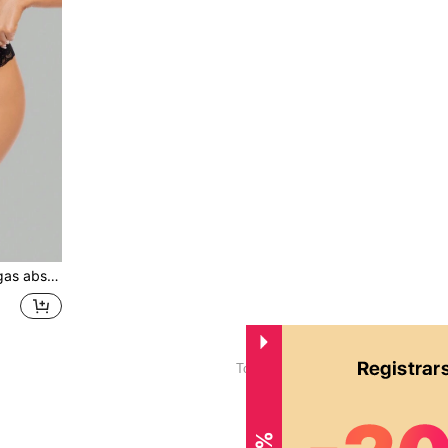
o, tanga sexy elástica ajustada para mujeres
1
Total de 1 páginas