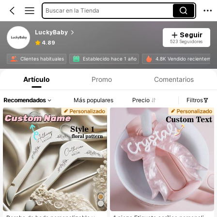
Buscar en la Tienda
LuckyBaby
Seguir
523 Seguidores
4.89
Clientes habituales
Establecido hace 1 año
4.8K Vendido recientemen
Artículo
Promo
Comentarios
Recomendados
Más populares
Precio
Filtros