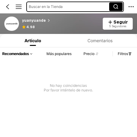
Buscar en la Tienda
yuanyuande
Seguir
5 Seguidores
4.98
Artículo
Comentarios
Recomendados
Más populares
Precio
Filtros
No hay coincidencias
Por favor inténtelo de nuevo.