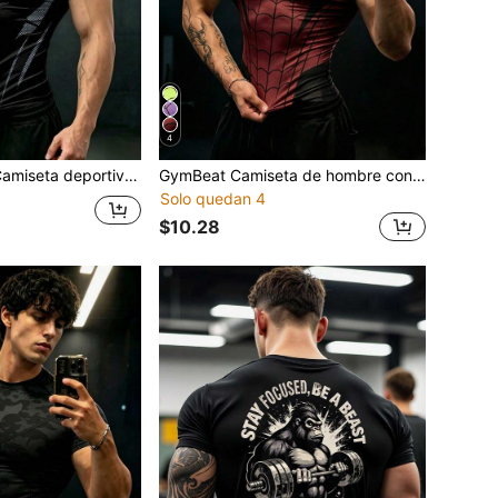
4
uello redondo y manga corta para hombre, gimnasio
GymBeat Camiseta de hombre con patrón de araña, casual, versátil, para uso diario, viajes y deportes
Solo quedan 4
$10.28