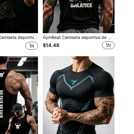
con estampado de camuflaje y raglán para hombres, gimnasio, vacaciones
GymBeat Camiseta deportiva de manga corta con estampado de gorila y eslogan para hombre talla grande
$14.48