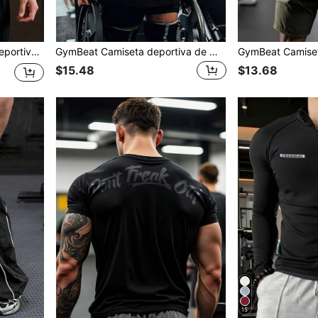
 de letras para hombre
GymBeat Camiseta deportiva de manga corta con estampado de eslogan para hombre de talla grande
$15.48
$13.68
15