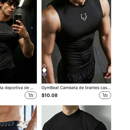
4
GymBeat Camiseta deportiva de manga corta tipo raglán con estampado de letras góticas para hombre, gimnasio
GymBeat Camiseta de tirantes casual de fitness y deportes con estampado animal y cuello redondo para hombre, gimnasio, vacaciones
$10.08