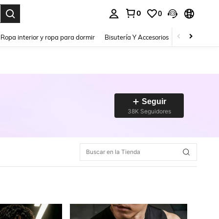
0
0
a. Press Enter to select.
Ropa interior y ropa para dormir
Bisutería Y Accesorios
Zapatos
H
Seguir
38K Seguidores