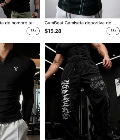
GymBeat Camiseta de hombre talla grande con estampado de letras, casual, versátil, para uso diario, viajes y deportes
GymBeat Camiseta deportiva de manga corta con cuello redondo y diseño minimalista de bloques de color para hombre de talla grande
$15.28