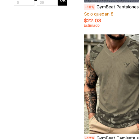
OK
GymBeat Pantalones largos casuales deportivos para hombre con estampado, cordón, cintura elá
-10%
Solo quedan 8
$22.03
Estimado
GymBeat Camiseta sin mangas deportiva de malla con empalme de camuflaje de secado rápido para hombres, chaleco atlético transpirable si
-12%