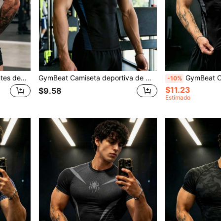
GymBeat Camiseta de tirantes deportiva con estampado geométrico para hombre
GymBeat Camiseta deportiva de manga corta con cuello redondo y color contrastante, versátil y casual para hombre, gimnasio
GymBeat Camiseta deportiva de c
-10%
$11.23
$9.58
Estimado