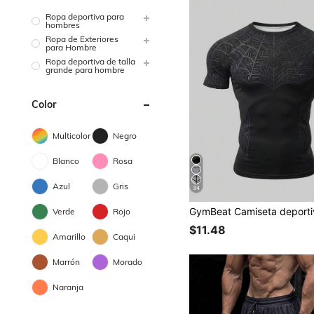
Ropa deportiva para
hombres
Ropa de Exteriores
para Hombre
Ropa deportiva de talla
grande para hombre
Color
Multicolor
Negro
Blanco
Rosa
Azul
Gris
34
Verde
Rojo
$11.48
Amarillo
Caqui
Marrón
Morado
Naranja