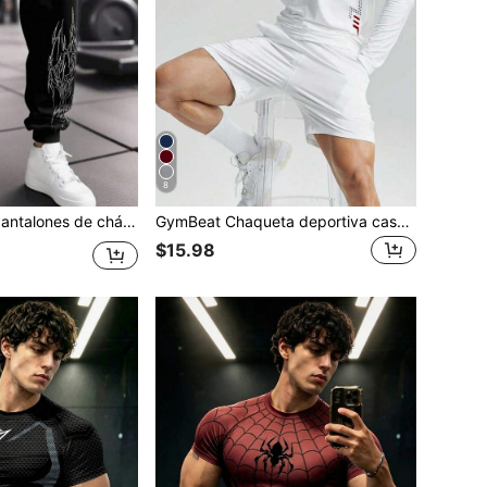
8
ampado gótico, cintura con cordón y bolsillos para hombres, para gimnasio
GymBeat Chaqueta deportiva casual de uso diario y viajes para hombre con estampado de cabeza de toro
$15.98