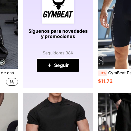
Síguenos para novedades
y promociones
Seguidores
:
38K
Seguir
 ribete de contraste, para gimnasio
GymBeat Pantalones cortos deportivos tipo novio con diseño gráfico de eslogan, de material transpir
-3%
$11.72