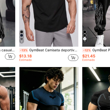
9
11
GymBeat Pantalones largos casuales para hombre con estampado minimalista, cintura con cordón, rayas laterales en contraste, pierna ancha, estilo americano, pierna recta holgada, pantalones deportivos tipo paracaídas
GymBeat Camiseta deportiva de manga raglán de unicolor estilo novio, camiseta negra de gimnasio, camiseta activa de manga corta ajustada y transpirable, camiseta de compresión ligera para hombre
GymBeat Pantalones de chándal casuales con est
-13%
-12%
$13.18
$21.45
Estimado
Estimado