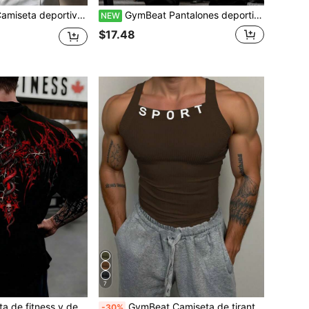
ara hombres, camiseta de compresión de secado rápido para primavera/otoño, camiseta de compresión de manga larga para gimnasio, liviana
GymBeat Pantalones deportivos de talla grande para hombre con estampado de letras y cintura con cordón
NEW
$17.48
7
GymBeat Camiseta de fitness y deportes casual de manga corta con estampado gótico para hombre de talla grande
GymBeat Camiseta de tirantes deportiva con estampado de letras para hombre, para correr al aire libre, entrenamiento, casual, gimnasio, vacaciones
-30%