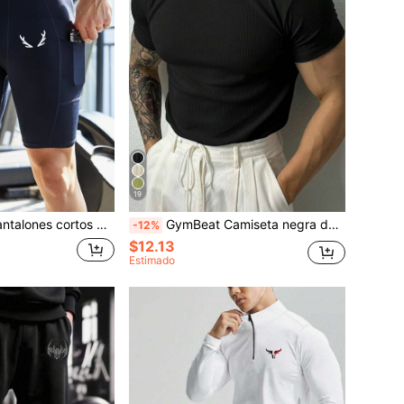
19
able y que absorbe la humedad, con estiramiento en 4 direcciones, diseño minimalista y ajuste ceñido para gimnasio y compresión, ligeros
GymBeat Camiseta negra de manga corta, estilo novio, de uso diario, minimalista, de unicolor, para actividades, ajustada, de cuello de tripulación, con compresión, ligera
-12%
$12.13
Estimado