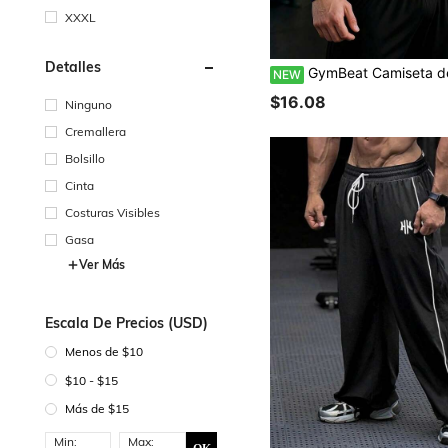
XXXL
Detalles
GymBeat Camiseta deportiva de manga larga con cuello alto y estampado
NEW
$16.08
Ninguno
Cremallera
Bolsillo
Cinta
Costuras Visibles
Gasa
Ver Más
Escala De Precios (USD)
Menos de $10
$10 - $15
Más de $15
Min:
Max: