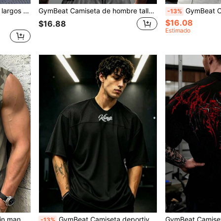
stica y bolsillos, para gimnasio
GymBeat Camiseta de hombre talla grande con estampado de letras, casual para uso diario, viajes y deportes
GymBeat Camiseta deportiva de manga raglán con media cremallera y estampado de letras p
-13%
$16.08
$16.88
Estimado
n mangas para entrenamiento en el gimnasio
GymBeat Camiseta deportiva de manga corta con estampado de letras casual para hombre, verano, gimnasio
-13%