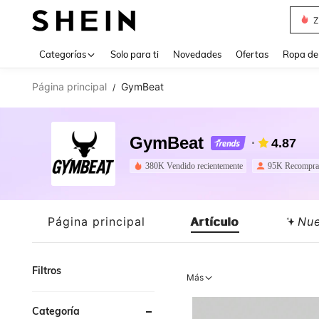
Z
Use up 
Categorías
Solo para ti
Novedades
Ofertas
Ropa de
Página principal
GymBeat
/
GymBeat
4.87
380K Vendido recientemente
95K Recompra
Página principal
Artículo
Nu
Filtros
Más
Categoría