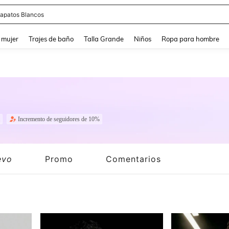
apatos Blancos
and down arrow keys to navigate search Búsqueda reciente and Busca y Encuentr
 mujer
Trajes de baño
Talla Grande
Niños
Ropa para hombre
Incremento de seguidores de 10%
evo
Promo
Comentarios