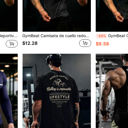
a hombre, gimnasio, vacaciones
GymBeat Camiseta de cuello redondo con estampado de araña para hombre, adecuada para deportes, vacaciones, ejercicio, actividades al aire libre, correr, gimnasio
GymBeat Camiseta deportiva de manga corta 
-20%
$12.28
$9.58