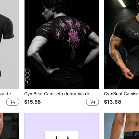
4
GymBeat Camiseta deportiva de manga corta con estampado de araña para hombres
GymBeat Camiseta deportiva de manga corta y ajuste slim con estampado retro para hombres, camiseta negra, camiseta con diseño de tatuaje, camiseta rosa, camiseta de compresión para gimnasio
$15.58
$13.68