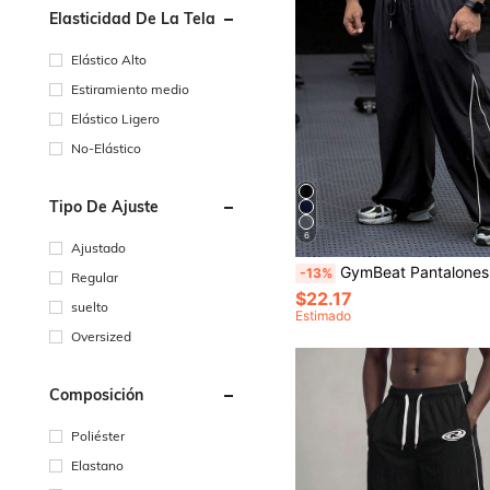
Elasticidad De La Tela
Elástico Alto
Estiramiento medio
Elástico Ligero
No-Elástico
Tipo De Ajuste
6
Ajustado
GymBeat Pantalones de chándal casuales para hombres con cordón en la cintura, ajuste holgado con
-13%
Regular
$22.17
suelto
Estimado
Oversized
Composición
Poliéster
Elastano