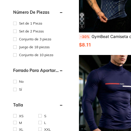
Número De Piezas
Set de 1 Pieza
32
Set de 2 Piezas
GymBeat Camiseta deportiva de manga corta con estampado de cuadros y raglán par
-30%
Conjunto de 3 pieza
$8.11
Juego de 18 piezas
Conjunto de 10 pieza
Forrado Para Aportar
Calidez
No
Sí
Talla
XS
S
M
L
XL
XXL