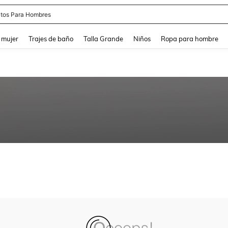
tos Para Hombres
and down arrow keys to navigate search Búsqueda reciente and Busca y Encuentr
 mujer
Trajes de baño
Talla Grande
Niños
Ropa para hombre