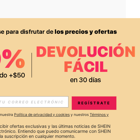
APP
S EXCLUSIVAS, PROMOCIONES Y NOTICIAS DE SHEIN
REGÍSTRATE
Suscribir
a nuestra
Política de privacidad y cookies
y nuestros
Términos y
Suscribirte
cibir ofertas exclusivas y las últimas noticias de SHEIN 
ectrónico. Entiendo que puedo comunicarme con SHEIN 
la suscripción en cualquier momento.
Suscribir