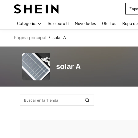
Zapa
Use up 
Categorías
Solo para ti
Novedades
Ofertas
Ropa de
Página principal
solar A
/
solar A