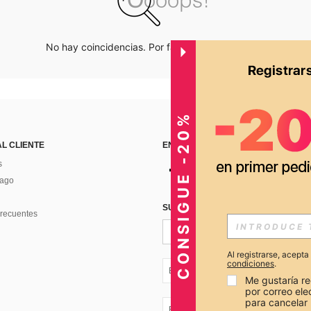
No hay coincidencias. Por favor inténtalo de nuevo.
CONSIGUE -20%
AL CLIENTE
ENCUÉNTRANOS EN
s
Pago
SUSCRÍBETE PARA RECIBIR OFERTA
recuentes
Al registrarse, acept
condiciones
.
EC + 593
Me gustaría re
por correo el
para cancelar 
EC + 593