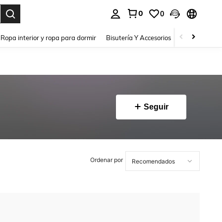
0
0
a. Press Enter to select.
Ropa interior y ropa para dormir
Bisutería Y Accesorios
Zapatos
H
Seguir
Ordenar por