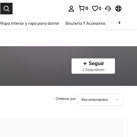
0
0
a. Press Enter to select.
Ropa interior y ropa para dormir
Bisutería Y Accesorios
Zapatos
H
Seguir
2 Seguidores
Ordenar por