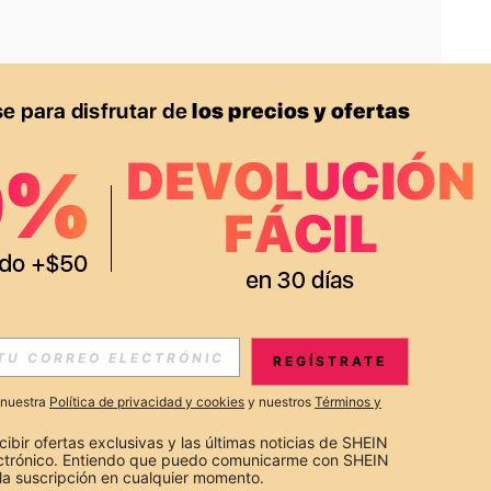
APP
S EXCLUSIVAS, PROMOCIONES Y NOTICIAS DE SHEIN
REGÍSTRATE
Suscribir
a nuestra
Política de privacidad y cookies
y nuestros
Términos y
Suscribirte
cibir ofertas exclusivas y las últimas noticias de SHEIN 
ectrónico. Entiendo que puedo comunicarme con SHEIN 
la suscripción en cualquier momento.
Suscribir