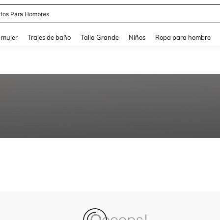
tos Para Hombres
and down arrow keys to navigate search Búsqueda reciente and Busca y Encuentr
 mujer
Trajes de baño
Talla Grande
Niños
Ropa para hombre