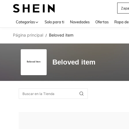
Zapa
Use up 
Categorías
Solo para ti
Novedades
Ofertas
Ropa de
Página principal
Beloved item
/
Beloved item