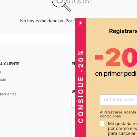
No hay coincidencias. Por favor inténtalo de nuevo.
CONSIGUE -20%
AL CLIENTE
ENCUÉNTRANOS EN
s
Pago
SUSCRÍBETE PARA RECIBIR OFERTA
recuentes
Al registrarse, acept
condiciones
.
EC + 593
Me gustaría re
por correo el
para cancelar 
EC + 593