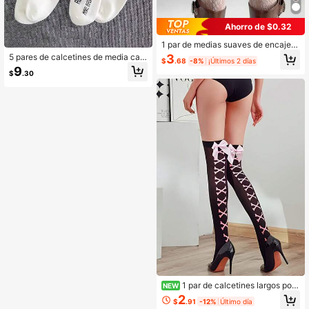
Ahorro de $0.32
1 par de medias suaves de encaje c
alado con diseño de lazo para muje
5 pares de calcetines de media cañ
3
$
.68
-8%
¡Últimos 2 días
r, mallas ajustadas y lindas aptas pa
a para hombres con letras aleatoria
9
ra uso diario
$
.30
s, calcetines blancos de moda senc
illa para hombres
1 par de calcetines largos por
NEW
encima de la rodilla para mujer con l
2
$
.91
-12%
Último día
azo rosa y patrón de huesos cruzad