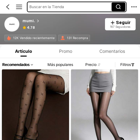
Buscar en la Tienda
mumi.
Seguir
167 Seguidores
4.78
12K Vendido recientemente
131 Recompra
Artículo
Promo
Comentarios
Recomendados
Más populares
Precio
Filtros