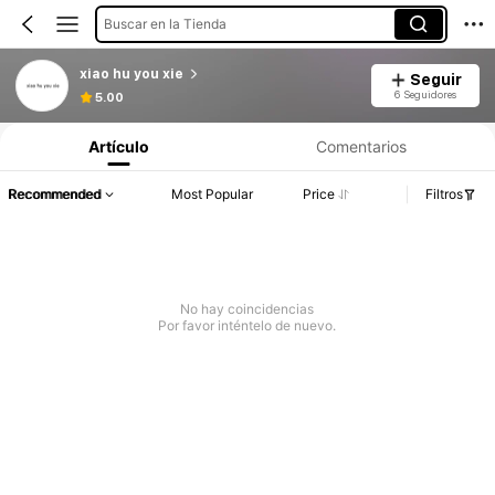
Buscar en la Tienda
xiao hu you xie
Seguir
6 Seguidores
5.00
Artículo
Comentarios
Recommended
Most Popular
Price
Filtros
No hay coincidencias
Por favor inténtelo de nuevo.