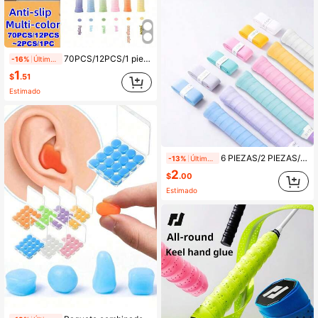
70PCS/12PCS/1 pieza Cinta de Agarre talla grande Reciente - Estilo Degradado Único, Material PU No Absorbente/Antideslizante, Color Arcoíris, Diseño Degradado Único a la Vanguardia de la Moda, Agarre Cómodo Después del Reemplazo, Mejora la Eficiencia de Golpeo, Protección de Mano Amortiguadora de Impactos, Adecuado para Raquetas de Bádminton, Cañas de Pesca, Manijas de Auto, Manijas de Bicicleta, Pickleball, Críquet, Golf, Béisbol, Compatible con Múltiples Raquetas - Raquetas de Tenis/Pickleball/Críquet/Golf/Béisbol/Bádminton/Cañas de Pesca Etc. - Rendimiento Mejorado, Ultra Delgado Ultra Suave, Envoltura de Agarre de Raqueta de Bádminton | Alta Adhesión Absorbente de Sudor, Múltiples Colores Disponibles (Negro/Blanco/Rosa/Azul/Púrpura/Cian/Rojo/Amarillo/Verde/Naranja/Azul Oscuro Etc.) Gran Valor - Alta Relación Costo-Rendimiento
-16%
Últimos 1 días
1
$
.51
Estimado
6 PIEZAS/2 PIEZAS/1 PIEZA Cinta de agarre antideslizante y absorbente de sudor para raqueta de bádminton - Precortada y recortable, diseño único de color macaron fácil de aplicar, universal para múltiples raquetas - Tenis/Pickleball/Cricket/Golf/Béisbol/Bádminton/Cañas de pescar - Rendimiento mejorado, ultra delgada y ultra suave, envoltura de agarre para raqueta de bádminton | Alta adhesión y absorbente de sudor, múltiples colores disponibles (Negro/Blanco/Rosa/Azul/Morado/Cian/Rojo/Amarillo/Verde/Naranja/Azul oscuro, etc.)
-13%
Últimos 1 días
2
$
.00
Estimado