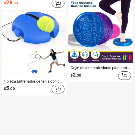
28
$
.39
Cojín de aire profesional para entrenamiento de yoga, almohadilla de equilibrio de yoga, cojín de asiento de masaje de yoga, almohadilla inflable, disco de equilibrio estable, disco de equilibrio vestibular, cojín tambaleante, disco de equilibrio de núcleo con asiento tambaleante sensorial, entrenador de tobillo con pelota de masaje, anti-caída/grueso/pelota de equilibrio, tamaño del producto aprox. 34CM*34CM (error leve)
2
$
.30
1 pieza Entrenador de tenis con cuerda de pelota de rebote, no se necesita pareja, adecuado para práctica de tenis individual, adecuado para entrenamiento en casa/cancha deportiva, cuerda elástica alta que no se caerá, herramienta auxiliar de entrenamiento de tenis, adecuado para adultos/principiantes, base de tenis universal rellenable con agua/arena, forma octagonal/redonda, diseño de tenis azul/naranja/clásico, unisex, regalo de vacaciones, alivio del estrés, artículo esencial de vacaciones, verano, gimnasio, equipo de gimnasio, pérdida de peso, regalos del día del padre
5
$
.00