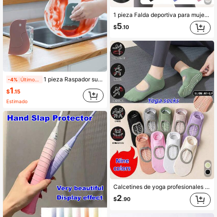
1 pieza Falda deportiva para mujer, velo de cadera de baile, falda con lazo de moda, falda de tenis, que cubre las caderas para fitness, yoga, correr, diseño anti-destello, protección solar, chal de seda con lazo, falda multiusos para cubrir las caderas, material de poliéster, ligera y transpirable, adecuada para actividades al aire libre, yoga, correr, fitness, cintura ajustable, dobladillo asimétrico que cubre las caderas, tela elástica, lavable a máquina para todas las estaciones, ropa de moda, ajuste cómodo, esencial para el verano, ropa de gimnasio para madres/mujeres, verano, gimnasio, ropa de gimnasio para mujeres, entrenadoras de mujeres
5
$
.10
1 pieza Raspador suave de pingüino multifuncional para la cocina, raspador de tabla de aceite, herramienta de limpieza para hornear, limpiador de utensilios de cocina antiarañazos y antiadherente, raspador de utensilios de cocina con diseño lindo adecuado para ollas, sartenes, parrillas y hornos - Superficie antiadherente duradera, disponible en varios colores, desengrasante, accesorio divertido, raspador duradero, raspador de mano, panificadora, esencial para acampar, esencial para días festivos
-4%
Últimos 1 días
1
$
.15
Estimado
Calcetines de yoga profesionales de 9 colores, calcetines antideslizantes de silicona de alta calidad, ajuste cómodo, calcetines deportivos de fitness, calcetines para piso interior, antideslizante de silicona, calcetines de danza transpirables con espalda abierta. Adecuados para deportes en casa, fitness de gimnasio, calcetines deportivos de pilates, elasticidad media, prácticos, protección de pies, alto valor estético, no se deforman, anti-pilling, tacto transpirable y cómodo, múltiples colores disponibles (negro/blanco/amarillo/rosa rosa/verde/beige/gris/rosa loto/púrpura claro), múltiples cantidades disponibles para satisfacer diversas necesidades (10 pares/6 pares/5 pares/4 pares/3 pares/1 par), calcetines de pilates con agujeros
2
$
.90