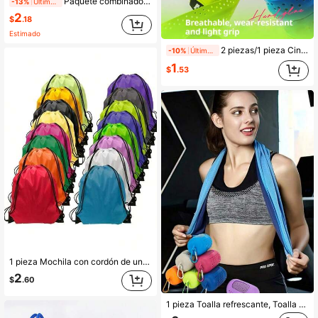
Paquete combinado de 48 piezas~6 piezas/1 caja (12 piezas/6 piezas) - Tapones para los oídos de silicona moldeable, adecuados para dormir/sueño/natación/estudio/ronquidos en dormitorios/reducción de ruido/piscina/sueño en casa/tapones para los oídos de silicona moldeable, lavables/reutilizables, textura similar a la arcilla para natación, ajuste perfecto. Sensación cómoda. Tapones para los oídos suaves que reducen el ruido, protección impermeable para los oídos, rosa/azul/blanco/naranja, múltiples combinaciones de estilos disponibles - Pinza nasal/Tapones para los oídos de silicona/Tapones para los oídos de silicona moldeable, Día de San Valentín, Regreso a la escuela, Halloween, Navidad, Regalo/Familia, Padres, Amigos, Amantes
-13%
Últimos 1 días
2
$
.18
Estimado
2 piezas/1 pieza Cinta de agarre para raqueta con absorción de impactos de hueso de dragón: diseño en relieve para absorción de impactos y resistencia al desgaste, material PU mejorado con súper absorción y orificios transpirables, protector de agarre antideslizante profesional adecuado para tenis, bádminton y varillas/flotadores de pesca - Mejora tu agarre y control en la cancha, esencial para vacaciones, verano, muñequeras deportivas, cintas de agarre de bádminton, envolturas antideslizantes para varillas de pesca, agarres de mano transpirables, sobrepuños de raqueta de tenis, cintas de mano, equipo para correr
-10%
Últimos 1 días
1
$
.53
1 pieza Mochila con cordón de unicolor, bolsa deportiva ligera y portátil adecuada para ciclismo, senderismo, mochila casual polivalente unisex, bolsa con cordón de nailon, bolsa deportiva para maratón, correa para mochila de fútbol, mochila con cordón de nailon brillante - Ligera y duradera, bolsa de almacenamiento de 16 pulgadas, con correas negras, adecuada para deportes, viajes, yoga, gimnasio y campamento al aire libre, mochila de viaje
2
$
.60
1 pieza Toalla refrescante, Toalla de camping, Adecuada para enfriar el cuello y la cara, Suave y transpirable, Ideal para yoga, fitness, gimnasio, golf, camping y otros deportes al aire libre, Te mantiene fresco y cómodo todo el día, Enfriamiento instantáneo, Brinda una experiencia refrescante, Toalla deportiva, Toalla de seda de hielo de verano, Toalla fresca, Toalla con sensación de frío, Toalla refrescante para fitness al aire libre, Secado rápido, Absorbente de sudor, Refrescante, Unisex, Rosa/Morado/Azul/Verde/Naranja/Rojo/Gris/Negro/Verde Múltiples colores disponibles, Viene con almacenamiento, Ligera y portátil