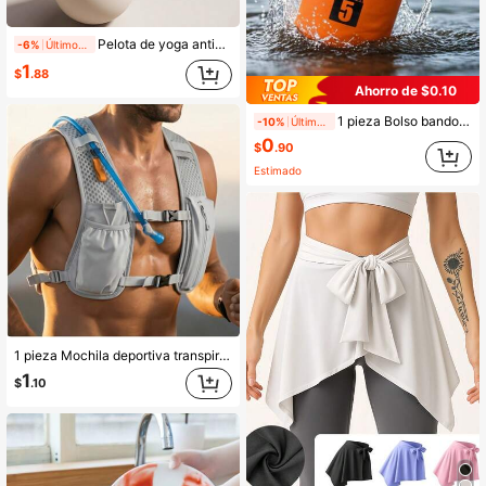
Pelota de yoga anti-estallido, pelota de yoga mate engrosada y antideslizante mejorada, pelota de entrenamiento anti-estallido para levantamiento de glúteos, pelota de pilates para dar forma, pelota de activación del núcleo para fitness en casa y oficina, válvula de aire autosellante sin fugas, pelota engrosada para fitness abdominal postparto para adultos, modelado, escultura de glúteos, reafirmación, adelgazamiento de cintura, adelgazamiento de glúteos, escultura corporal, uso en gimnasio, entrenamiento en casa, oficina, dormitorio escolar, uso en múltiples escenarios, fitness al aire libre, equipo deportivo, opciones de colores beige/marrón/verde, con o sin bomba de aire, múltiples especificaciones disponibles
-6%
Últimos 1 días
1
$
.88
Ahorro de $0.10
1 pieza Bolso bandolera de mujer de última generación reforzado, 2L/5L/10L/15L de PVC para deportes al aire libre con camuflaje impermeable, bolsa multifuncional impermeable, bolsa portátil para natación/senderismo en río/deriva, bolsa impermeable para deportes al aire libre, bolso de hombro/mochila de gran capacidad impermeable para buceo/deriva/natación/playa/senderismo en río, bolsa impermeable tipo cubo, bolso de hombro elegante para senderismo para mujeres, adecuado para guardar ropa/teléfono/cartera/llaves/cosméticos/objetos de valor. Múltiples colores disponibles (rosa/blanco/negro/amarillo/azul/fucsia/gris/naranja, etc.) con opciones de correa de hombro/mochila/sin correa (ver especificaciones), flotante
-10%
Últimos 1 días
0
$
.90
Estimado
1 pieza Mochila deportiva transpirable y ligera, bolso de doble hombro, de múltiples bolsillos, unicolor, chaleco para correr, adecuado para maratón, trote, ciclismo y actividades al aire libre, unisex, negro blanco verde azul, bolso unisex para botella de agua, puede llevar botella de agua, teléfono, bolsa de almacenamiento de artículos pequeños, mochila multifuncional. Bolsa para teléfono de ciclismo, bolsa estilo chaleco, artículos ligeros de buena calidad, simple y elegante, bolsa para teléfono de correr, bolsa estilo chaleco para senderismo, mochila ligera para campo a través,
1
$
.10