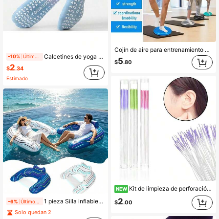
Cojín de aire para entrenamiento de yoga profesional, Almohadilla de equilibrio de yoga, Cojín de masaje de yoga, Almohadilla inflable, Disco de equilibrio estable, Disco de equilibrio vestibular, Cojín oscilante, Disco de equilibrio de silla de balanceo sensorial, Entrenador de tobillo con pelota de masaje, Antideslizante/Grueso/Pelota de equilibrio, Esterilla de yoga suave, Cojín para asiento de oficina (el color de la bomba es aleatorio), Herramientas de yoga para el hogar, Equipo auxiliar, Unisex, Fácil de almacenar, Artículos esenciales para vacaciones, Esterilla de yoga, Equipo de gimnasia, Accesorios de gimnasio, Yoga, Artículos esenciales para vacaciones
Calcetines de yoga profesionales con degradado único, silicona antideslizante, diseño moderno, calcetines coloridos para mujer, adecuados para deportes, calcetines cortos de primavera/verano, calcetines náuticos, para interiores, fitness, múltiples lugares deportivos, cómodos y antideslizantes, calcetines deportivos de fitness, calcetines para interiores, calcetines de baile transpirables con silicona antideslizante.
-10%
Últimos 1 días
5
$
.80
2
$
.34
Estimado
Kit de limpieza de perforación de oreja de 60 piezas/1 tubo, set desodorizante, protectores de oreja, hilo de perforación desechable, hilo de limpieza post-perforación, herramientas de limpieza de perforación, unisex, palitos de limpieza de perforación de oreja, hilo de limpieza de perforación de oreja, incluye 60 tubos de limpieza de perforación de oreja, limpieza de perforación de oreja con palitos de limpieza, previene la obstrucción, esencial para viajes, conveniente de llevar
NEW
2
1 pieza Silla inflable luminosa en forma de U, material de PVC, flotador de piscina para adultos, silla de descanso acuática, esencial para fiestas de verano, con portavasos, reposacabezas, asiento de malla, perfecto para fiestas nocturnas en la piscina
-6%
Últimos 1 días
$
.00
Solo quedan 2