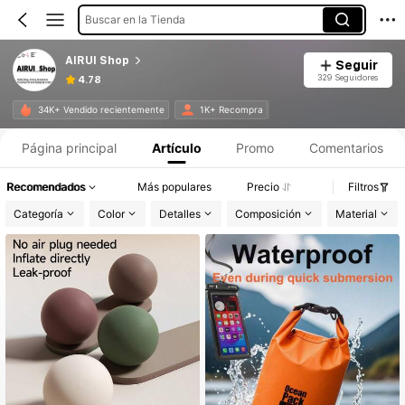
Buscar en la Tienda
AIRUI Shop
Seguir
329 Seguidores
4.78
34K+ Vendido recientemente
1K+ Recompra
Página principal
Artículo
Promo
Comentarios
Recomendados
Más populares
Precio
Filtros
Categoría
Color
Detalles
Composición
Material