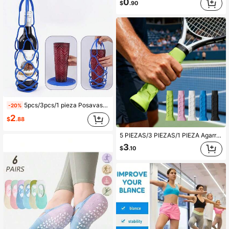
0
$
.90
5pcs/3pcs/1 pieza Posavasos de silicona y bolsas de almacenamiento de malla, reutilizables, también se usan como posavasos, manteles individuales, fundas para tazas, empaque portátil para botellas de agua o bebidas. Bolsa de malla de diseño único y de moda, bolsa de almacenamiento, suministros para el hogar, camping al aire libre, gran regalo para amigos y familiares
-20%
2
$
.88
5 PIEZAS/3 PIEZAS/1 PIEZA Agarre Antideslizante de Goma para Paleta de Pickleball - Protector de Paleta Duradero, Mejora el Control y la Comodidad, Adecuado para Paletas con Protección de Mango Antideslizante, para Tenis, Tenis de Playa, Paletas de Pickleball - Cubierta de Paleta de Silicona Antideslizante a Prueba de Sudor, Versátil y Duradera, Adecuada para Todos los Niveles de Habilidad y Deportes al Aire Libre, Esencial de Verano, Juegos al Aire Libre
3
$
.10