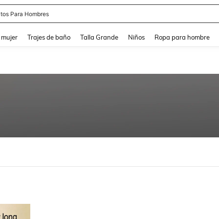
apatos Blancos
and down arrow keys to navigate search Búsqueda reciente and Busca y Encuentr
 mujer
Trajes de baño
Talla Grande
Niños
Ropa para hombre