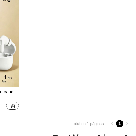
Auriculares inalámbricos con cancelación de ruido, carga rápida y larga duración de la batería, auriculares Bluetooth para uso diario en la oficina y música
1
Total de 1 páginas