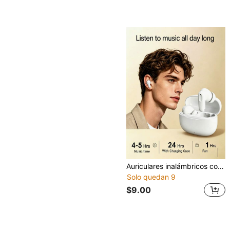
Auriculares inalámbricos con cancelación de ruido, carga rápida y larga duración de la batería, auriculares Bluetooth para uso diario en la oficina y música
Solo quedan 9
$9.00