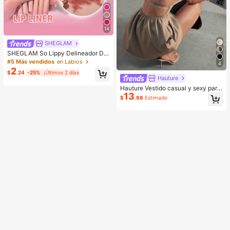
14
SHEGLAM
SHEGLAM So Lippy Delineador De
Labios-Misty Rose Lip Combo Mar
#5 Más vendidos
en Labios
4
ca De Belleza CosméTica Maquillaj
2
$
.24
-25%
¡Últimos 2 días
e Para Mujeres Y NiñAs
Hauture
Hauture Vestido casual y sexy para
13
oficina con cuello cuadrado, delant
$
.98
Estimado
al frontal y bolsillos, con espalda ab
ierta con tirantes