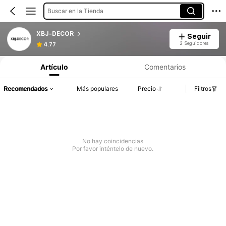
Buscar en la Tienda
XBJ-DECOR
Seguir
2 Seguidores
4.77
Artículo
Comentarios
Recomendados
Más populares
Precio
Filtros
No hay coincidencias
Por favor inténtelo de nuevo.